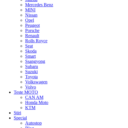
Mercedes Benz
MINI
Nissan
Opel
Peugeot
Porsche
Renault
Rolls Royce
Seat
Skoda
Smart
Ssangyong
Subaru
Suzuki
Toyota
Volkswagen
Volvo
Teste MOTO
CAN AM
Honda Moto
KTM
Stiri
Special
Autostop