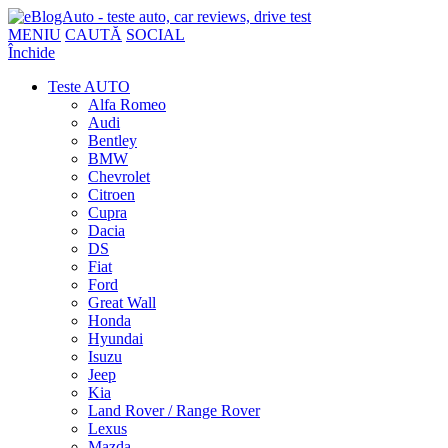
MENIU
CAUTĂ
SOCIAL
Închide
Teste AUTO
Alfa Romeo
Audi
Bentley
BMW
Chevrolet
Citroen
Cupra
Dacia
DS
Fiat
Ford
Great Wall
Honda
Hyundai
Isuzu
Jeep
Kia
Land Rover / Range Rover
Lexus
Mazda