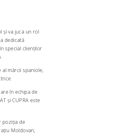
 și va juca un rol
ma dedicată
 special clienților
.
 al mărcii spaniole,
trice.
are în echipa de
EAT și CUPRA este
 poziția de
rațiu Moldovan,