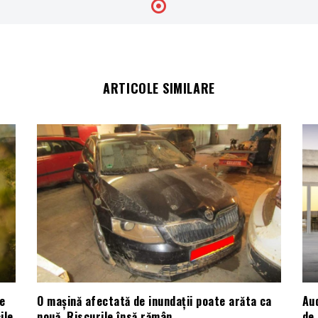
ARTICOLE SIMILARE
e
O mașină afectată de inundații poate arăta ca
Aud
ile
nouă. Riscurile însă rămân.
de 