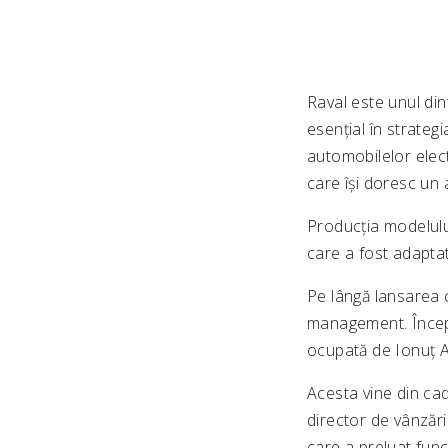
Raval este unul din
esențial în strateg
automobilelor elect
care își doresc un 
Producția modelului
care a fost adaptat 
Pe lângă lansarea 
management. Încep
ocupată de Ionuț A
Acesta vine din ca
director de vânzăr
care a preluat fun