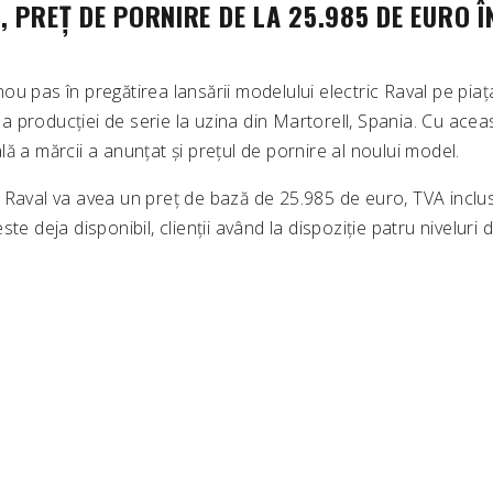
 PREȚ DE PORNIRE DE LA 25.985 DE EURO 
u pas în pregătirea lansării modelului electric Raval pe pia
 producției de serie la uzina din Martorell, Spania. Cu acea
ă a mărcii a anunțat și prețul de pornire al noului model.
 Raval va avea un preț de bază de 25.985 de euro, TVA inclus
te deja disponibil, clienții având la dispoziție patru niveluri 