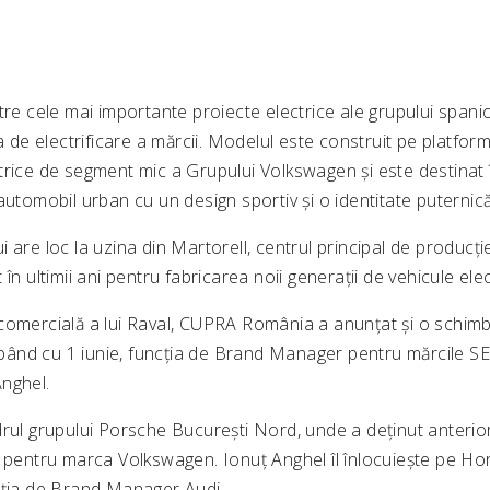
tre cele mai importante proiecte electrice ale grupului spaniol
ia de electrificare a mărcii. Modelul este construit pe platfor
rice de segment mic a Grupului Volkswagen și este destinat în
automobil urban cu un design sportiv și o identitate puternică
 are loc la uzina din Martorell, centrul principal de producție
în ultimii ani pentru fabricarea noii generații de vehicule elec
comercială a lui Raval, CUPRA România a anunțat și o schimb
ând cu 1 iunie, funcția de Brand Manager pentru mărcile S
nghel.
drul grupului Porsche București Nord, unde a deținut anterior
i pentru marca Volkswagen. Ionuț Anghel îl înlocuiește pe Ho
cția de Brand Manager Audi.