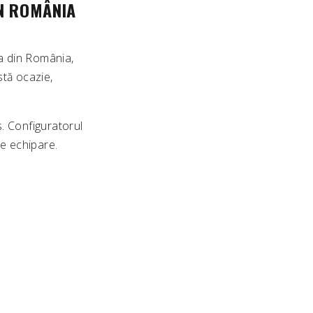
ÎN ROMÂNIA
ța din România,
stă ocazie,
. Configuratorul
de echipare.