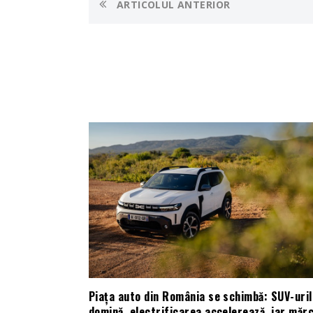
ARTICOLUL ANTERIOR
Piața auto din România se schimbă: SUV-uril
domină, electrificarea accelerează, iar mărc