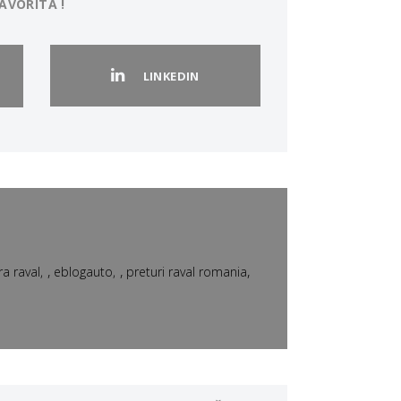
AVORITĂ !
LINKEDIN
,
,
,
a raval
eblogauto
preturi raval romania