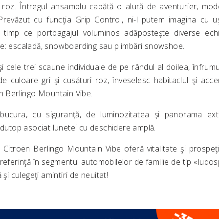
roz. Întregul ansamblu capătă o alură de aventurier, mode
Prevăzut cu funcţia Grip Control, ni-l putem imagina cu u
 în timp ce portbagajul voluminos adăposteşte diverse ec
ne: escaladă, snowboarding sau plimbări snowshoe.
i cele trei scaune individuale de pe rândul al doilea, înfrum
 de culoare gri şi cusături roz, înveselesc habitaclul şi acc
ën Berlingo Mountain Vibe.
bucura, cu siguranţă, de luminozitatea şi panorama ext
odutop asociat lunetei cu deschidere amplă.
s, Citroën Berlingo Mountain Vibe oferă vitalitate şi prospe
ă referinţă în segmentul automobilelor de familie de tip «ludos
 şi culegeţi amintiri de neuitat!