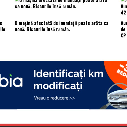
e
O mașină afectată de inundații poate arăta ca
Aud
ile
nouă. Riscurile însă rămân.
de 
CP 