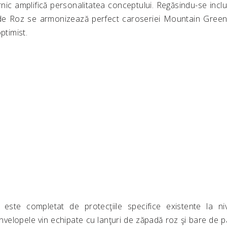
ic amplifică personalitatea conceptului. Regăsindu-se inclusi
de Roz se armonizează perfect caroseriei Mountain Gree
ptimist.
 este completat de protecţiile specifice existente la niv
Anvelopele vin echipate cu lanţuri de zăpadă roz şi bare de p