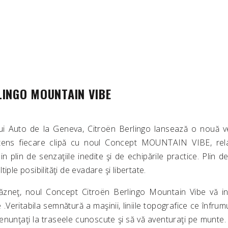
LINGO MOUNTAIN VIBE
ui Auto de la Geneva, Citroën Berlingo lansează o nouă ve
 intens fiecare clipă cu noul Concept MOUNTAIN VIBE, relax
n plin de senzaţiile inedite şi de echipările practice. Plin de
iple posibilităţi de evadare şi libertate.
ăzneţ, noul Concept Citroën Berlingo Mountain Vibe vă inv
.Veritabila semnătură a maşinii, liniile topografice ce înfr
enunţaţi la traseele cunoscute şi să vă aventuraţi pe munte. 