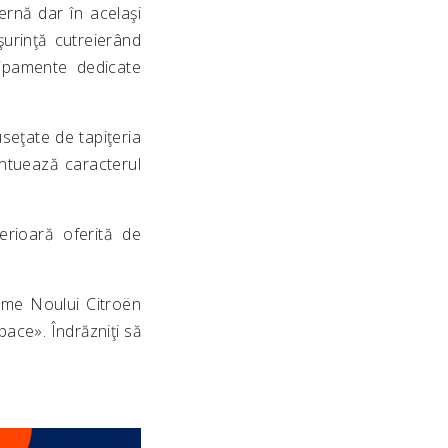
rnă dar în acelaşi
şurinţă cutreierând
hipamente dedicate
useţate de tapiţeria
entuează caracterul
erioară oferită de
ţime Noului Citroën
pace». Îndrăzniţi să