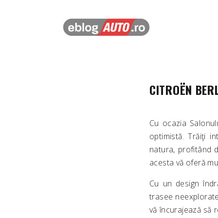
CITROËN BER
Cu ocazia Salonul
optimistă. Trăiţi
natura, profitând di
acesta vă oferă mult
Cu un design îndr
trasee neexplorate 
vă încurajează să r