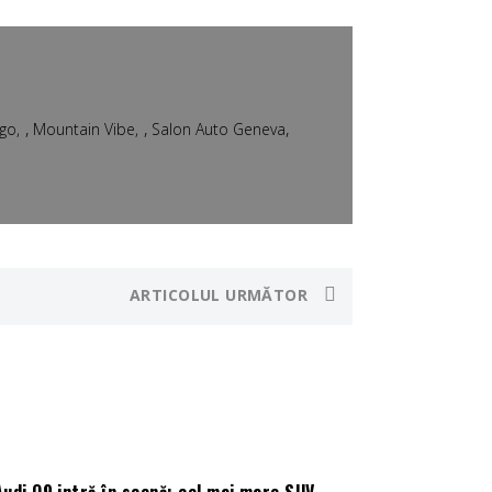
,
,
,
ngo
Mountain Vibe
Salon Auto Geneva
ARTICOLUL URMĂTOR