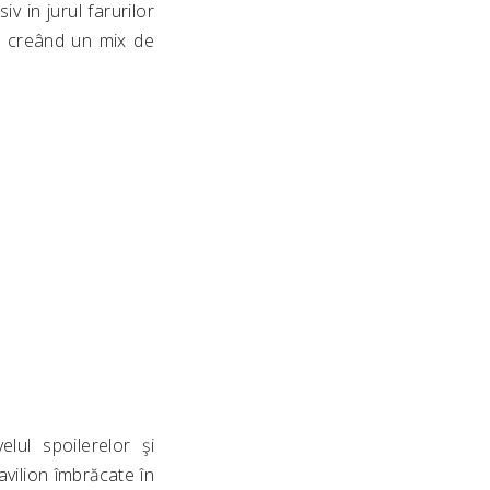
v in jurul farurilor
n creând un mix de
elul spoilerelor şi
avilion îmbrăcate în