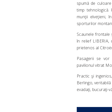
spumă de culoare 
timp tehnologică. 
munţii elveţieni,
sporturilor monta
Scaunele frontale ş
în relief LIBERIA,
prietenos al Citro
Pasagerii se vor 
pavilionul vitrat M
Practic şi ingenio
Berlingo, veritabil
evadaţi, bucuraţi-vă