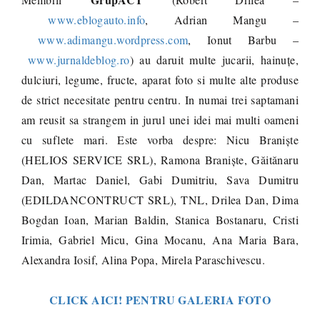
www.eblogauto.info
, Adrian Mangu –
www.adimangu.wordpress.com
, Ionut Barbu –
www.jurnaldeblog.ro
) au daruit multe jucarii, hainuțe,
dulciuri, legume, fructe, aparat foto si multe alte produse
de strict necesitate pentru centru. In numai trei saptamani
am reusit sa strangem in jurul unei idei mai multi oameni
cu suflete mari. Este vorba despre: Nicu Braniște
(HELIOS SERVICE SRL), Ramona Braniște, Găitănaru
Dan, Martac Daniel, Gabi Dumitriu, Sava Dumitru
(EDILDANCONTRUCT SRL), TNL, Drilea Dan, Dima
Bogdan Ioan, Marian Baldin, Stanica Bostanaru, Cristi
Irimia, Gabriel Micu, Gina Mocanu, Ana Maria Bara,
Alexandra Iosif, Alina Popa, Mirela Paraschivescu.
CLICK AICI! PENTRU GALERIA FOTO