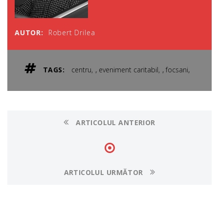
AUTOR:
Robert Drilea
,
,
,
TAGS:
centru
eveniment caritabil
focsani
ARTICOLUL ANTERIOR
ARTICOLUL URMĂTOR