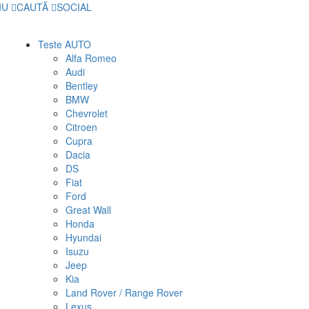
IU
CAUTĂ
SOCIAL
Teste AUTO
Alfa Romeo
Audi
Bentley
BMW
Chevrolet
Citroen
Cupra
Dacia
DS
Fiat
Ford
Great Wall
Honda
Hyundai
Isuzu
Jeep
Kia
Land Rover / Range Rover
Lexus