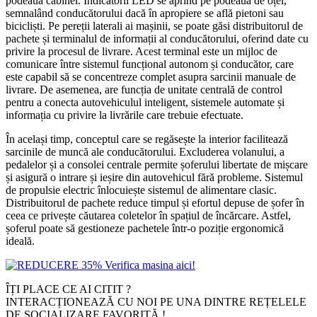
podeaua cabinei. Indicatorii LED se aprind pe podeaua de oțel,
semnalând conducătorului dacă în apropiere se află pietoni sau
bicicliști. Pe pereții laterali ai mașinii, se poate găsi distribuitorul de
pachete și terminalul de informații al conducătorului, oferind date cu
privire la procesul de livrare. Acest terminal este un mijloc de
comunicare între sistemul funcțional autonom și conducător, care
este capabil să se concentreze complet asupra sarcinii manuale de
livrare. De asemenea, are funcția de unitate centrală de control
pentru a conecta autovehiculul inteligent, sistemele automate și
informația cu privire la livrările care trebuie efectuate.
În același timp, conceptul care se regăsește la interior facilitează
sarcinile de muncă ale conducătorului. Excluderea volanului, a
pedalelor și a consolei centrale permite șoferului libertate de mișcare
și asigură o intrare și ieșire din autovehicul fără probleme. Sistemul
de propulsie electric înlocuiește sistemul de alimentare clasic.
Distribuitorul de pachete reduce timpul și efortul depuse de șofer în
ceea ce privește căutarea coletelor în spațiul de încărcare. Astfel,
șoferul poate să gestioneze pachetele într-o poziție ergonomică
ideală.
ÎȚI PLACE CE AI CITIT ?
INTERACȚIONEAZĂ CU NOI PE UNA DINTRE REȚELELE
DE SOCIALIZARE FAVORITĂ !