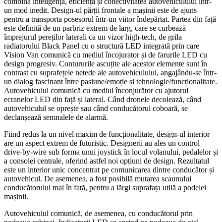
combină inteligența, eficiența și conectivitatea autovehiculului într-
un mod inedit. Design-ul părții frontale a mașinii este de ajuns
pentru a transporta posesorul într-un viitor îndepărtat. Partea din față
este definită de un parbriz extrem de larg, care se curbează
împrejurul pereților laterali ca un vizor high-tech, de grila
radiatorului Black Panel cu o structură LED integrată prin care
Vision Van comunică cu mediul încojurator și de farurile LED cu
design progresiv. Contururile ascuțite ale acestor elemente sunt în
contrast cu suprafețele netede ale autovehiculului, angajându-se într-
un dialog fascinant între pasiune/emoție și tehnologie/funcționalitate.
Autovehiculul comunică cu mediul înconjurător cu ajutorul
ecranelor LED din față și lateral. Când dronele decolează, când
autovehiculul se oprește sau când conducătorul coboară, se
declanșează semnalele de alarmă.
Fiind redus la un nivel maxim de funcționalitate, design-ul interior
are un aspect extrem de futuristic. Designerii au ales un control
drive-by-wire sub forma unui joystick în locul volanului, pedalelor și
a consolei centrale, oferind astfel noi opțiuni de design. Rezultatul
este un interior unic concentrat pe comunicarea dintre conducător și
autovehicul. De asemenea, a fost posibilă mutarea scaunului
conducătorului mai în față, pentru a lărgi suprafața utilă a podelei
mașinii.
Autovehiculul comunică, de asemenea, cu conducătorul prin