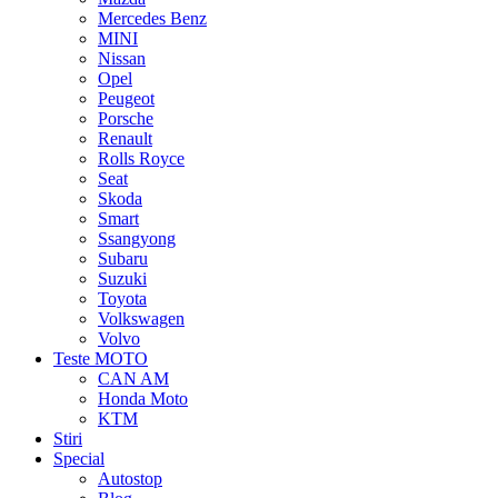
Mercedes Benz
MINI
Nissan
Opel
Peugeot
Porsche
Renault
Rolls Royce
Seat
Skoda
Smart
Ssangyong
Subaru
Suzuki
Toyota
Volkswagen
Volvo
Teste MOTO
CAN AM
Honda Moto
KTM
Stiri
Special
Autostop