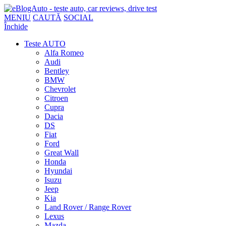
MENIU
CAUTĂ
SOCIAL
Închide
Teste AUTO
Alfa Romeo
Audi
Bentley
BMW
Chevrolet
Citroen
Cupra
Dacia
DS
Fiat
Ford
Great Wall
Honda
Hyundai
Isuzu
Jeep
Kia
Land Rover / Range Rover
Lexus
Mazda