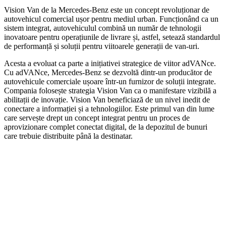
Vision Van de la Mercedes-Benz este un concept revoluționar de
autovehicul comercial ușor pentru mediul urban. Funcționând ca un
sistem integrat, autovehiculul combină un număr de tehnologii
inovatoare pentru operațiunile de livrare și, astfel, setează standardul
de performanță și soluții pentru viitoarele generații de van-uri.
Acesta a evoluat ca parte a inițiativei strategice de viitor adVANce.
Cu adVANce, Mercedes-Benz se dezvoltă dintr-un producător de
autovehicule comerciale ușoare într-un furnizor de soluții integrate.
Compania folosește strategia Vision Van ca o manifestare vizibilă a
abilitații de inovație. Vision Van beneficiază de un nivel inedit de
conectare a informației și a tehnologiilor. Este primul van din lume
care servește drept un concept integrat pentru un proces de
aprovizionare complet conectat digital, de la depozitul de bunuri
care trebuie distribuite până la destinatar.