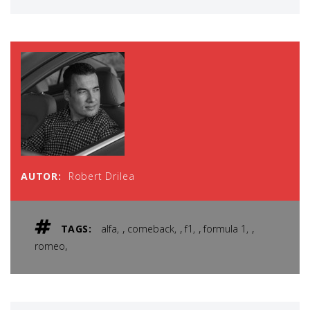
AUTOR:
Robert Drilea
,
,
,
,
TAGS:
alfa
comeback
f1
formula 1
,
romeo