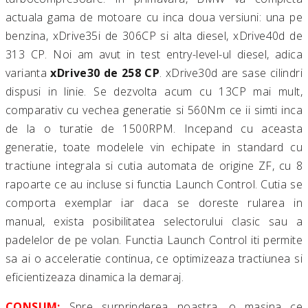
actuala gama de motoare cu inca doua versiuni: una pe
benzina, xDrive35i de 306CP si alta diesel, xDrive40d de
313 CP. Noi am avut in test entry-level-ul diesel, adica
varianta
xDrive30 de 258 CP
. xDrive30d are sase cilindri
dispusi in linie. Se dezvolta acum cu 13CP mai mult,
comparativ cu vechea generatie si 560Nm ce ii simti inca
de la o turatie de 1500RPM. Incepand cu aceasta
generatie, toate modelele vin echipate in standard cu
tractiune integrala si cutia automata de origine ZF, cu 8
rapoarte ce au incluse si functia Launch Control. Cutia se
comporta exemplar iar daca se doreste rularea in
manual, exista posibilitatea selectorului clasic sau a
padelelor de pe volan. Functia Launch Control iti permite
sa ai o acceleratie continua, ce optimizeaza tractiunea si
eficientizeaza dinamica la demaraj.
CONSUM:
Spre surprinderea noastra, o masina ce