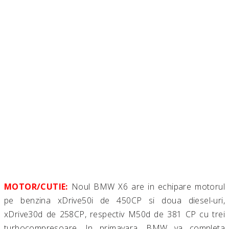
MOTOR/CUTIE:
Noul BMW X6 are in echipare motorul
pe benzina xDrive50i de 450CP si doua diesel-uri,
xDrive30d de 258CP, respectiv M50d de 381 CP cu trei
turbocompresoare. In primavara, BMW va completa