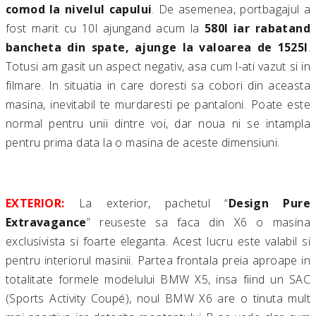
comod la nivelul capului
. De asemenea, portbagajul a
fost marit cu 10l ajungand acum la
580l iar rabatand
bancheta din spate, ajunge la valoarea de 1525l
.
Totusi am gasit un aspect negativ, asa cum l-ati vazut si in
filmare. In situatia in care doresti sa cobori din aceasta
masina, inevitabil te murdaresti pe pantaloni. Poate este
normal pentru unii dintre voi, dar noua ni se intampla
pentru prima data la o masina de aceste dimensiuni.
EXTERIOR:
La exterior, pachetul “
Design Pure
Extravagance
” reuseste sa faca din X6 o masina
exclusivista si foarte eleganta. Acest lucru este valabil si
pentru interiorul masinii. Partea frontala preia aproape in
totalitate formele modelului BMW X5, insa fiind un SAC
(Sports Activity Coupé), noul BMW X6 are o tinuta mult