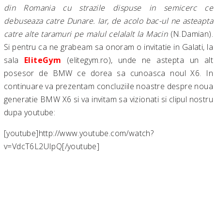
din Romania cu strazile dispuse in semicerc ce
debuseaza catre Dunare. Iar, de acolo bac-ul ne asteapta
catre alte taramuri pe malul celalalt la Macin
(N.Damian).
Si pentru ca ne grabeam sa onoram o invitatie in Galati, la
sala
EliteGym
(elitegym.ro), unde ne astepta un alt
posesor de BMW ce dorea sa cunoasca noul X6. In
continuare va prezentam concluziile noastre despre noua
generatie BMW X6 si va invitam sa vizionati si clipul nostru
dupa youtube:
[youtube]http://www.youtube.com/watch?
v=VdcT6L2UIpQ[/youtube]