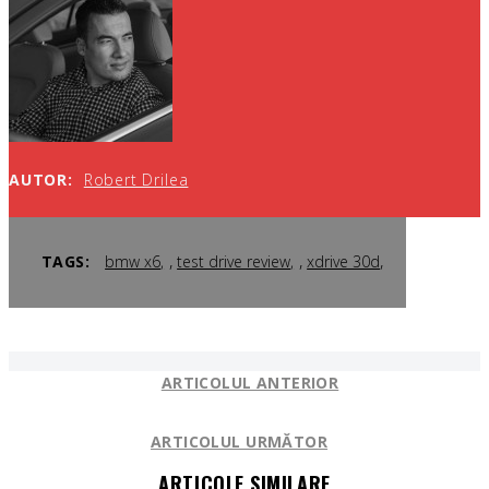
AUTOR:
Robert Drilea
,
,
,
TAGS:
bmw x6
test drive review
xdrive 30d
ARTICOLUL ANTERIOR
ARTICOLUL URMĂTOR
ARTICOLE SIMILARE