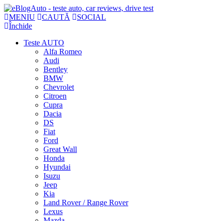
MENIU
CAUTĂ
SOCIAL
Închide
Teste AUTO
Alfa Romeo
Audi
Bentley
BMW
Chevrolet
Citroen
Cupra
Dacia
DS
Fiat
Ford
Great Wall
Honda
Hyundai
Isuzu
Jeep
Kia
Land Rover / Range Rover
Lexus
Mazda