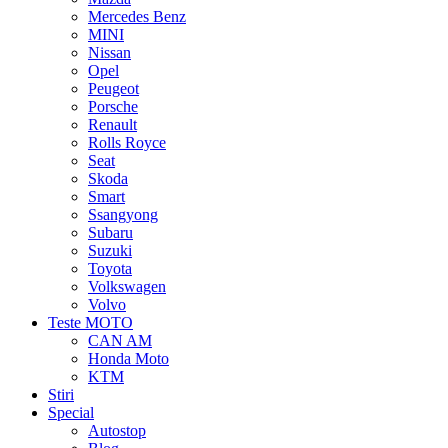
Mercedes Benz
MINI
Nissan
Opel
Peugeot
Porsche
Renault
Rolls Royce
Seat
Skoda
Smart
Ssangyong
Subaru
Suzuki
Toyota
Volkswagen
Volvo
Teste MOTO
CAN AM
Honda Moto
KTM
Stiri
Special
Autostop