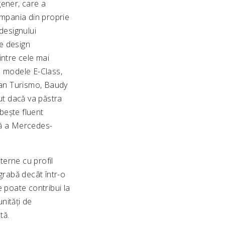
gener, care a
ompania din proprie
 designului
e design
intre cele mai
e modele E-Class,
ran Turismo, Baudy
t dacă va păstra
rbește fluent
ică a Mercedes-
terne cu profil
grabă decât într-o
 poate contribui la
unități de
tă.