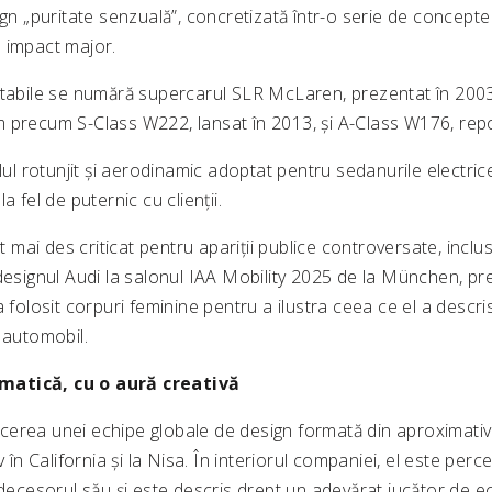
ign „puritate senzuală”, concretizată într-o serie de concept
 impact major.
otabile se numără supercarul SLR McLaren, prezentat în 200
 precum S-Class W222, lansat în 2013, și A-Class W176, repo
ilul rotunjit și aerodinamic adoptat pentru sedanurile electri
a fel de puternic cu clienții.
ot mai des criticat pentru apariții publice controversate, inclus
 designul Audi la salonul IAA Mobility 2025 de la München, pr
a folosit corpuri feminine pentru a ilustra ceea ce el a descri
 automobil.
atică, cu o aură creativă
erea unei echipe globale de design formată din aproximativ 1
v în California și la Nisa. În interiorul companiei, el este perc
edecesorul său și este descris drept un adevărat jucător de ec