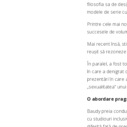
filosofia sa de des
modele de serie cu
Printre cele mai n
succesele de volum
Mai recent însă, st
reușit să rezoneze l
În paralel, a fost t
în care a denigrat
prezentări în care 
„sexualitatea” unui
O abordare pragm
Baudy preia conduc
cu studiouri inclusi
diferită față de pr