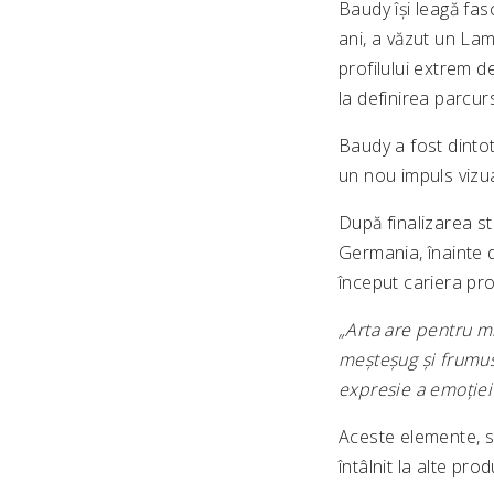
Baudy își leagă fa
ani, a văzut un La
profilului extrem de
la definirea parcur
Baudy a fost dintot
un nou impuls vizua
După finalizarea st
Germania, înainte 
început cariera pr
„Arta are pentru m
meșteșug și frumus
expresie a emoției
Aceste elemente, s
întâlnit la alte pro