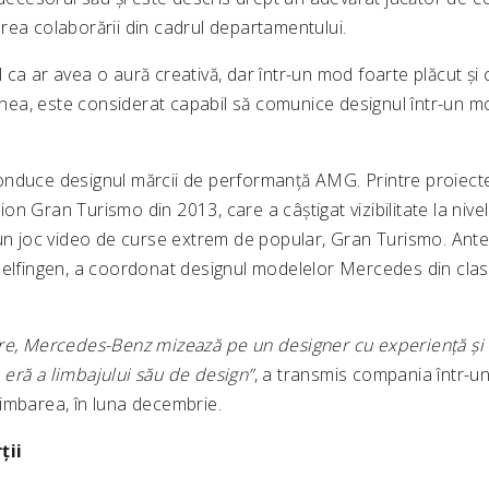
rea colaborării din cadrul departamentului.
ca ar avea o aură creativă, dar într-un mod foarte plăcut și 
a, este considerat capabil să comunice designul într-un mod
nduce designul mărcii de performanță AMG. Printre proiect
n Gran Turismo din 2013, care a câștigat vizibilitate la nivel
un joc video de curse extrem de popular, Gran Turismo. Anteri
delfingen, a coordonat designul modelelor Mercedes din clas
re, Mercedes-Benz mizează pe un designer cu experiență și t
eră a limbajului său de design”
, a transmis compania într-u
imbarea, în luna decembrie.
ții