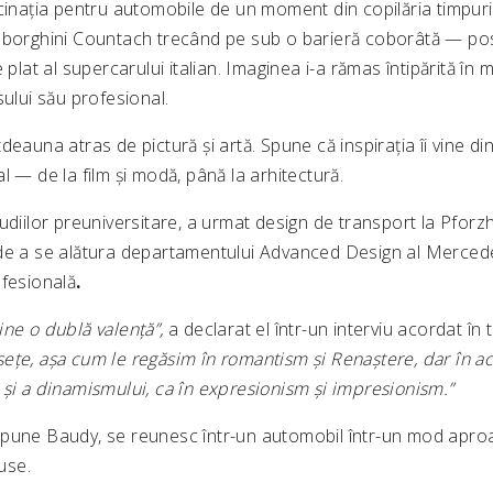
scinația pentru automobile de un moment din copilăria timpuri
mborghini Countach trecând pe sub o barieră coborâtă — posi
 plat al supercarului italian. Imaginea i-a rămas întipărită în m
sului său profesional.
deauna atras de pictură și artă. Spune că inspirația îi vine d
l — de la film și modă, până la arhitectură.
udiilor preuniversitare, a urmat design de transport la Pforzh
de a se alătura departamentului Advanced Design al Merced
ofesională
.
ine o dublă valență”,
a declarat el într-un interviu acordat în 
ețe, așa cum le regăsim în romantism și Renaștere, dar în ac
 și a dinamismului, ca în expresionism și impresionism.”
pune Baudy, se reunesc într-un automobil într-un mod aproa
duse.