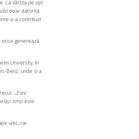
e. La vârsta de opt
bil doar datorită
inte și a contribuit
in orice generează
eim University, în
es-Benz, unde și-a
trecut.
„Este
elași timp este
pe unic, rar