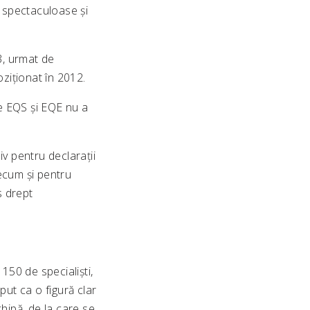
e spectaculoase și
3, urmat de
ziționat în 2012.
ce EQS și EQE nu a
iv pentru declarații
ecum și pentru
s drept
50 de specialiști,
eput ca o figură clar
hipă, de la care se