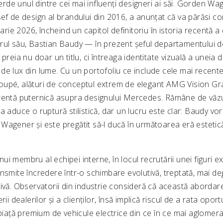
de unul dintre cei mai influenți designeri ai săi. Gorden Wa
ef de design al brandului din 2016, a anunțat că va părăsi c
uarie 2026, încheind un capitol definitoriu în istoria recentă a
rul său, Bastian Baudy — în prezent șeful departamentului d
a nu doar un titlu, ci întreaga identitate vizuală a uneia d
de lux din lume. Cu un portofoliu ce include cele mai recent
oupé, alături de conceptul extrem de elegant AMG Vision G
rentă puternică asupra designului Mercedes. Rămâne de văzu
a aduce o ruptură stilistică, dar un lucru este clar: Baudy vo
lui Wagener și este pregătit să-l ducă în următoarea eră estet
i membru al echipei interne, în locul recrutării unei figuri ex
nsmite încredere într-o schimbare evolutivă, treptată, mai de
ivă. Observatorii din industrie consideră că această abordare
rii dealerilor și a clienților, însă implică riscul de a rata oport
 piață premium de vehicule electrice din ce în ce mai aglomera