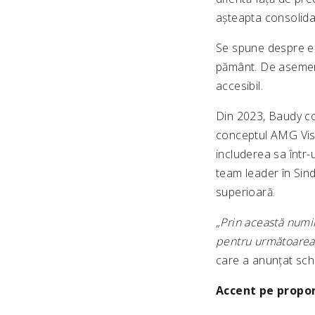
așteapta consolida
Se spune despre el 
pământ. De asemene
accesibil.
Din 2023, Baudy co
conceptul AMG Visio
includerea sa într-
team leader în Sin
superioară.
„Prin această numi
pentru următoarea 
care a anunțat sch
Accent pe propor