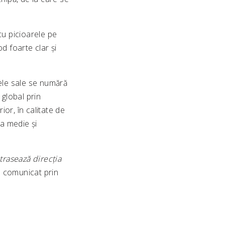
cu picioarele pe
 foarte clar și
ele sale se numără
 global prin
or, în calitate de
a medie și
rasează direcția
n comunicat prin