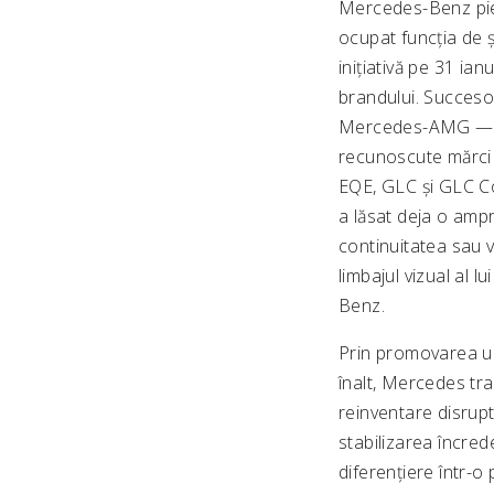
Mercedes-Benz pier
ocupat funcția de ș
inițiativă pe 31 ian
brandului. Succeso
Mercedes-AMG — prei
recunoscute mărci 
EQE, GLC și GLC C
a lăsat deja o amp
continuitatea sau v
limbajul vizual al 
Benz.
Prin promovarea unu
înalt, Mercedes tra
reinventare disrupt
stabilizarea încrede
diferențiere într-o