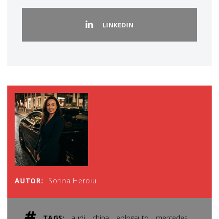
LINKEDIN
AUTOR:
Sorina Heroiu
,
,
,
,
TAGS:
audi
china
eblogauto
mercedes