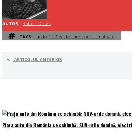
AUTOR:
Robert Drilea
,
,
,
TAGS:
audi q1 2016
lansare
pret si motoare
ARTICOLUL ANTERIOR
Piața auto din România se schimbă: SUV-urile domină, electri