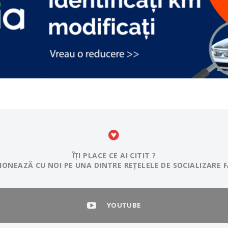
ÎȚI PLACE CE AI CITIT ?
IONEAZĂ CU NOI PE UNA DINTRE REȚELELE DE SOCIALIZARE F
YOUTUBE