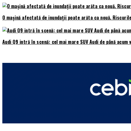
O mașină afectată de inundații poate arăta ca nouă. Riscuril
Audi Q9 intră în scenă: cel mai mare SUV Audi de până acum v