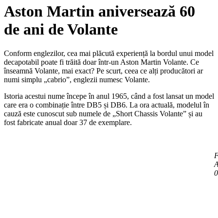
Aston Martin aniversează 60
de ani de Volante
Conform englezilor, cea mai plăcută experiență la bordul unui model
decapotabil poate fi trăită doar într-un Aston Martin Volante. Ce
înseamnă Volante, mai exact? Pe scurt, ceea ce alți producători ar
numi simplu „cabrio”, englezii numesc Volante.
Istoria acestui nume începe în anul 1965, când a fost lansat un model
care era o combinație între DB5 și DB6. La ora actuală, modelul în
cauză este cunoscut sub numele de „Short Chassis Volante” și au
fost fabricate anual doar 37 de exemplare.
F
A
0