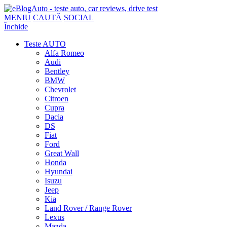
MENIU
CAUTĂ
SOCIAL
Închide
Teste AUTO
Alfa Romeo
Audi
Bentley
BMW
Chevrolet
Citroen
Cupra
Dacia
DS
Fiat
Ford
Great Wall
Honda
Hyundai
Isuzu
Jeep
Kia
Land Rover / Range Rover
Lexus
Mazda