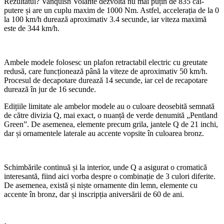
Rezultatul? Vanquish Volante dezvoltă nu mai puțin de 835 cai-
putere și are un cuplu maxim de 1000 Nm. Astfel, accelerația de la 0
la 100 km/h durează aproximativ 3.4 secunde, iar viteza maximă
este de 344 km/h.
Ambele modele folosesc un plafon retractabil electric cu greutate
redusă, care funcționează până la viteze de aproximativ 50 km/h.
Procesul de decapotare durează 14 secunde, iar cel de recapotare
durează în jur de 16 secunde.
Edițiile limitate ale ambelor modele au o culoare deosebită semnată
de către divizia Q, mai exact, o nuanță de verde denumită „Pentland
Green”. De asemenea, elemente precum grila, jantele Q de 21 inchi,
dar și ornamentele laterale au accente vopsite în culoarea bronz.
Schimbările continuă și la interior, unde Q a asigurat o cromatică
interesantă, fiind aici vorba despre o combinație de 3 culori diferite.
De asemenea, există și niște ornamente din lemn, elemente cu
accente în bronz, dar și inscripția aniversării de 60 de ani.