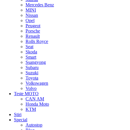
Mercedes Benz
MINI
Nissan
Opel
Peugeot
Porsche
Renault
Rolls Royce
Seat
Skoda
Smart
Ssangyong
Subaru
Suzuki
Toyota
Volkswagen
Volvo
Teste MOTO
CAN AM
Honda Moto
KTM
Stiri
Special
Autostop