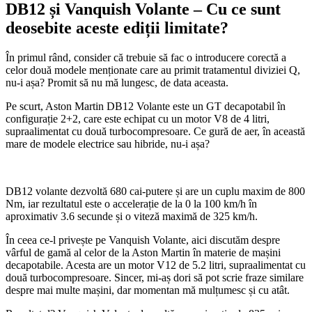
DB12 și Vanquish Volante – Cu ce sunt
deosebite aceste ediții limitate?
În primul rând, consider că trebuie să fac o introducere corectă a
celor două modele menționate care au primit tratamentul diviziei Q,
nu-i așa? Promit să nu mă lungesc, de data aceasta.
Pe scurt, Aston Martin DB12 Volante este un GT decapotabil în
configurație 2+2, care este echipat cu un motor V8 de 4 litri,
supraalimentat cu două turbocompresoare. Ce gură de aer, în această
mare de modele electrice sau hibride, nu-i așa?
DB12 volante dezvoltă 680 cai-putere și are un cuplu maxim de 800
Nm, iar rezultatul este o accelerație de la 0 la 100 km/h în
aproximativ 3.6 secunde și o viteză maximă de 325 km/h.
În ceea ce-l privește pe Vanquish Volante, aici discutăm despre
vârful de gamă al celor de la Aston Martin în materie de mașini
decapotabile. Acesta are un motor V12 de 5.2 litri, supraalimentat cu
două turbocompresoare. Sincer, mi-aș dori să pot scrie fraze similare
despre mai multe mașini, dar momentan mă mulțumesc și cu atât.