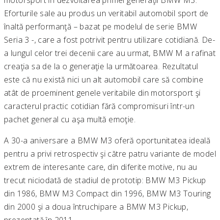
motorsport în dezvoltarea primei generaţii BMW M3.
Eforturile sale au produs un veritabil automobil sport de
înaltă performanţă – bazat pe modelul de serie BMW
Seria 3 -, care a fost potrivit pentru utilizare cotidiană. De-
a lungul celor trei decenii care au urmat, BMW M a rafinat
creaţia sa de la o generaţie la următoarea. Rezultatul
este că nu există nici un alt automobil care să combine
atât de proeminent genele veritabile din motorsport şi
caracterul practic cotidian fără compromisuri într-un
pachet general cu aşa multă emoţie.
A 30-a aniversare a BMW M3 oferă oportunitatea ideală
pentru a privi retrospectiv şi către patru variante de model
extrem de interesante care, din diferite motive, nu au
trecut niciodată de stadiul de prototip: BMW M3 Pickup
din 1986, BMW M3 Compact din 1996, BMW M3 Touring
din 2000 şi a doua întruchipare a BMW M3 Pickup,