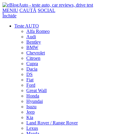
MENIU
CAUTĂ
SOCIAL
Închide
Teste AUTO
Alfa Romeo
Audi
Bentley
BMW
Chevrolet
Citroen
Cupra
Dacia
DS
Fiat
Ford
Great Wall
Honda
Hyundai
Isuzu
Jeep
Kia
Land Rover / Range Rover
Lexus
Mazda