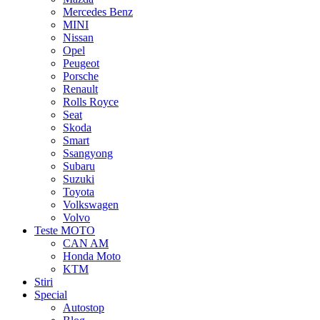
Mercedes Benz
MINI
Nissan
Opel
Peugeot
Porsche
Renault
Rolls Royce
Seat
Skoda
Smart
Ssangyong
Subaru
Suzuki
Toyota
Volkswagen
Volvo
Teste MOTO
CAN AM
Honda Moto
KTM
Stiri
Special
Autostop