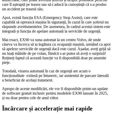
care îl așteaptă pe traseu sau să-i aducă la cunoștință că s-a produs
un accident pe traseul său.
Apoi, există funcția ESA (Emergency Stop Assist), care este
capabilă să oprească mașina în siguranță, în cazul în care șoferul nu
răspunde avertismentelor. De asemenea, în cadrul acestui sistem este
integrată și funcția de apelare automată la serviciile de urgență.
Mai exact, EX90 va suna automat la un centru Volvo, de unde
cineva va încerca să ia legătura cu ocupanții mașinii, urmând ca apoi
să apeleze serviciile de urgență dacă este cazul. Așadar, aveți grijă să
nu luați mâinile de pe volan, fiindcă s-ar putea să aveți o surpriză!
Rețineți faptul că această funcție va fi disponibilă doar pe anumite
piețe.
Totodată, virarea automată în caz de urgență are acum o
funcționalitate extinsă pe întuneric, iar asistentul de parcare laterală
a beneficiat de același tratament.
Apropo de aceste modificări, ele vor fi disponibile printr-un update
de software gratuit inclusiv pentru modelele EX90 lansate în 2025,
și nu doar pentru cele de anul viitor.
Încărcare și accelerație mai rapide