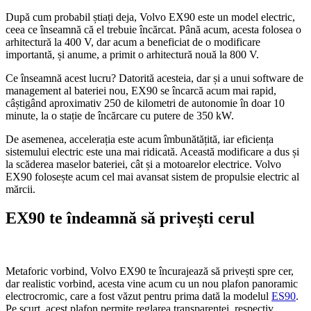
După cum probabil știați deja, Volvo EX90 este un model electric,
ceea ce înseamnă că el trebuie încărcat. Până acum, acesta folosea o
arhitectură la 400 V, dar acum a beneficiat de o modificare
importantă, și anume, a primit o arhitectură nouă la 800 V.
Ce înseamnă acest lucru? Datorită acesteia, dar și a unui software de
management al bateriei nou, EX90 se încarcă acum mai rapid,
câștigând aproximativ 250 de kilometri de autonomie în doar 10
minute, la o stație de încărcare cu putere de 350 kW.
De asemenea, accelerația este acum îmbunătățită, iar eficiența
sistemului electric este una mai ridicată. Această modificare a dus și
la scăderea maselor bateriei, cât și a motoarelor electrice. Volvo
EX90 folosește acum cel mai avansat sistem de propulsie electric al
mărcii.
EX90 te îndeamnă să privești cerul
Metaforic vorbind, Volvo EX90 te încurajează să privești spre cer,
dar realistic vorbind, acesta vine acum cu un nou plafon panoramic
electrocromic, care a fost văzut pentru prima dată la modelul
ES90
.
Pe scurt, acest plafon permite reglarea transparenței, respectiv