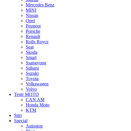
Mercedes Benz
MINI
Nissan
Opel
Peugeot
Porsche
Renault
Rolls Royce
Seat
Skoda
Smart
Ssangyong
Subaru
Suzuki
Toyota
Volkswagen
Volvo
Teste MOTO
CAN AM
Honda Moto
KTM
Stiri
Special
Autostop