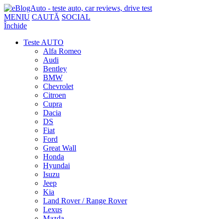
MENIU
CAUTĂ
SOCIAL
Închide
Teste AUTO
Alfa Romeo
Audi
Bentley
BMW
Chevrolet
Citroen
Cupra
Dacia
DS
Fiat
Ford
Great Wall
Honda
Hyundai
Isuzu
Jeep
Kia
Land Rover / Range Rover
Lexus
Mazda