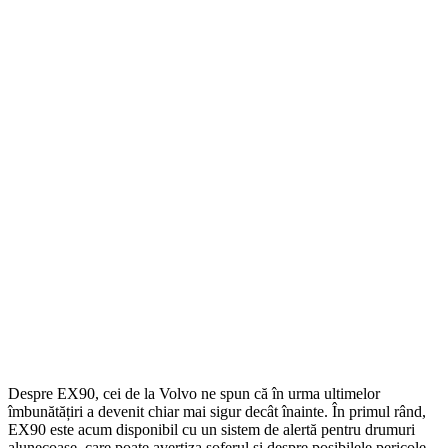
Despre EX90, cei de la Volvo ne spun că în urma ultimelor
îmbunătățiri a devenit chiar mai sigur decât înainte. În primul rând,
EX90 este acum disponibil cu un sistem de alertă pentru drumuri
alunecoase, care poate avertiza șoferul și despre posibilele pericole