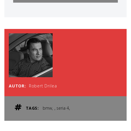
AUTOR:
Robert Drilea
,
,
TAGS:
bmw
seria 4