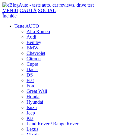
MENIU
CAUTĂ
SOCIAL
Închide
Teste AUTO
Alfa Romeo
Audi
Bentley
BMW
Chevrolet
Citroen
Cupra
Dacia
DS
Fiat
Ford
Great Wall
Honda
Hyundai
Isuzu
Jeep
Kia
Land Rover / Range Rover
Lexus
Mazda