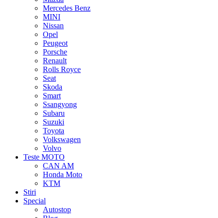
Mercedes Benz
MINI
Nissan
Opel
Peugeot
Porsche
Renault
Rolls Royce
Seat
Skoda
Smart
Ssangyong
Subaru
Suzuki
Toyota
Volkswagen
Volvo
Teste MOTO
CAN AM
Honda Moto
KTM
Stiri
Special
Autostop