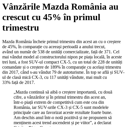
Vânzările Mazda România au
crescut cu 45% în primul
trimestru
Mazda România încheie primul trimestru din acest an cu o creștere
de 45%, în comparație cu aceeași perioadă a anului trecut,
având un număr de 538 de unități comercializate, față de 371. Cel
mai vândut model al constructorului nipon pe piața locală, în aceste
trei luni, a fost SUV-ul compact CX-5, cu un total de 228 de unități
comandate și o creștere de 189% în comparație cu același trimestru
din 2017, când s-au vândut 79 de autoturisme. În top se află și SUV-
ul de clasă mică CX-3, cu 117 unități vândute, mai mult cu
33% față de 2017.
„Mazda continuă să aibă o creștere importantă, cu două
cifre, a vânzărilor și în primul trimestru din acest an,
într-o piață extrem de competitivă cum este cea din
România, iar SUV-urile CX-3 și CX-5 sunt modelele
principale care au favorizat aceste rezultate foarte bune.
Am deschis anul într-o notă pozitivă și ne propunem să
menținem acest trend ascendent și pe viitor”, a declarat