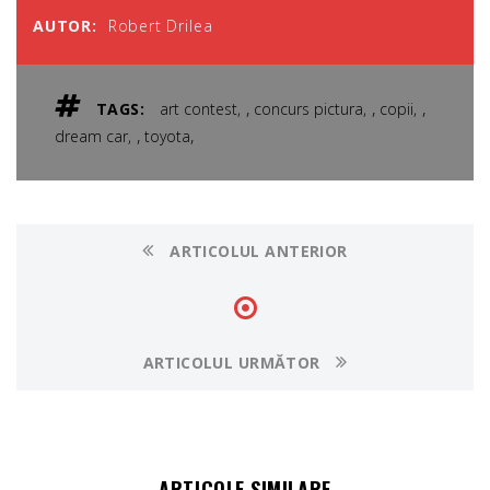
AUTOR:
Robert Drilea
,
,
,
TAGS:
art contest
concurs pictura
copii
,
,
dream car
toyota
ARTICOLUL ANTERIOR
ARTICOLUL URMĂTOR
ARTICOLE SIMILARE