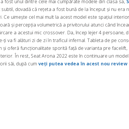
i a fost unul dintre cele mai cumpărate modele din clasa sa,
S
t subtil, dovadă că rețeta a fost bună de la început și nu era 
. Ce uimește cel mai mult la acest model este spațiul interior
ară și percepția volumetrică a privitorului atunci când înce
rcare a acestui mic crossover. Da, încep lejer 4 persoane, da
ți va fi alături zi de zi în traficul infernal. Tableta de pe con
 și oferă funcționalitate sporită față de varianta pre facelift,
terior. În rest, Seat Arona 2022 este în continuare un model
orii săi, după cum
veți putea vedea în acest nou review