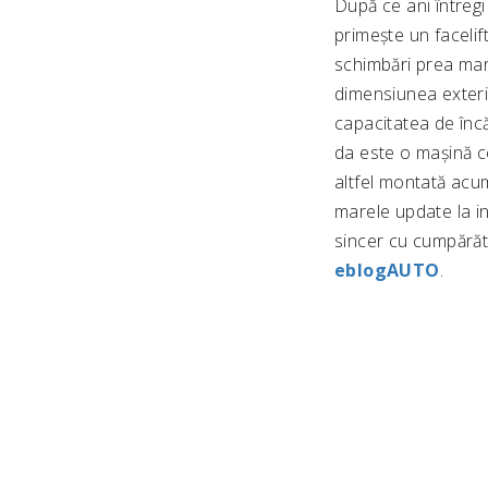
După ce ani întreg
primește un facelif
schimbări prea mari
dimensiunea exterio
capacitatea de încă
da este o mașină ce-
altfel montată acum
marele update la in
sincer cu cumpărăt
eblogAUTO
.