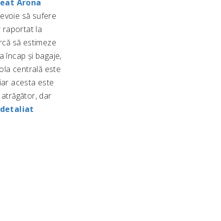
eat Arona
nevoie să sufere
 raportat la
arcă să estimeze
 încap și bagaje,
sola centrală este
 iar acesta este
 atrăgător, dar
 detaliat