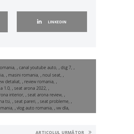
LINKEDIN
,
,
,
romania
canal youtube auto
dsg 7
,
,
,
ia
masini romania
noul seat
,
,
ew detaliat
review romania
,
,
a 1.0
seat arona 2022
,
,
rona interior
seat arona review
,
,
,
na tsi
seat pareri
seat probleme
,
,
,
romania
vlog auto romania
vw dla
ARTICOLUL URMĂTOR