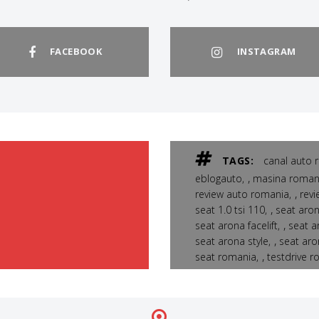
FACEBOOK
INSTAGRAM
TAGS:
canal auto 
,
eblogauto
masina roman
,
review auto romania
revi
,
seat 1.0 tsi 110
seat aron
,
seat arona facelift
seat a
,
seat arona style
seat aro
,
seat romania
testdrive 