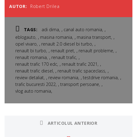
AUTOR:
Robert Drilea
,
,
TAGS:
adi dima
canal auto romania
,
,
,
eblogauto
masina romania
masina transport
,
,
opel vivaro
renault 2.0 diesel bi turbo
,
,
,
renault bi turbo
renault pret
renault probleme
,
,
renault romania
renault trafic
,
,
renault trafic 170 edc
renault trafic 2021
,
,
renault trafic diesel
renault trafic spaceclass
,
,
,
review detaliat
review romania
testdrive romania
,
,
trafic bucuresti 2022
transport persoane
,
vlog auto romania
ARTICOLUL ANTERIOR