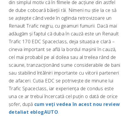
din simplul motiv că în filmele de acțiune din astfel
de dube coboară băieții răi. Nimeni nu știe la ce să
se aștepte când vede în oglinda retrovizoare un
Renault Trafic negru, cu geamuri fumurii. Dacă mai
adăugăm și faptul că duba în cauză este un Renault
Trafic 170 EDC Spaceclass, deja situația e clară –
cineva important se află la bordul mașinii în cauză,
cel mai probabil pe al doilea sau al treilea rând de
scaune, tranzacționând sume considerabile de bani
sau stabilind întâlniri importante cu viitorii parteneri
de afaceri. Cutia EDC se potrivește de minune lui
Trafic Spaceclass, iar experiența de condus este
una ce ar trebui încercată cel puțin o dată de orice
șofer, după
cum veți vedea în acest nou review
detaliat eblogAUTO
.