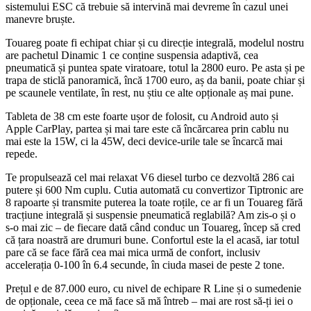
sistemului ESC că trebuie să intervină mai devreme în cazul unei
manevre bruște.
Touareg poate fi echipat chiar și cu direcție integrală, modelul nostru
are pachetul Dinamic 1 ce conține suspensia adaptivă, cea
pneumatică și puntea spate viratoare, totul la 2800 euro. Pe asta și pe
trapa de sticlă panoramică, încă 1700 euro, aș da banii, poate chiar și
pe scaunele ventilate, în rest, nu știu ce alte opționale aș mai pune.
Tableta de 38 cm este foarte ușor de folosit, cu Android auto și
Apple CarPlay, partea și mai tare este că încărcarea prin cablu nu
mai este la 15W, ci la 45W, deci device-urile tale se încarcă mai
repede.
Te propulsează cel mai relaxat V6 diesel turbo ce dezvoltă 286 cai
putere și 600 Nm cuplu. Cutia automată cu convertizor Tiptronic are
8 rapoarte și transmite puterea la toate roțile, ce ar fi un Touareg fără
tracțiune integrală și suspensie pneumatică reglabilă? Am zis-o și o
s-o mai zic – de fiecare dată când conduc un Touareg, încep să cred
că țara noastră are drumuri bune. Confortul este la el acasă, iar totul
pare că se face fără cea mai mica urmă de confort, inclusiv
accelerația 0-100 în 6.4 secunde, în ciuda masei de peste 2 tone.
Prețul e de 87.000 euro, cu nivel de echipare R Line și o sumedenie
de opționale, ceea ce mă face să mă întreb – mai are rost să-ți iei o