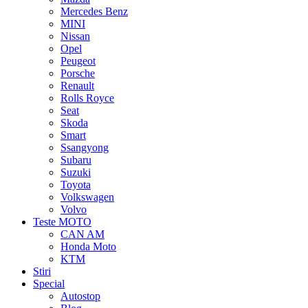
Mercedes Benz
MINI
Nissan
Opel
Peugeot
Porsche
Renault
Rolls Royce
Seat
Skoda
Smart
Ssangyong
Subaru
Suzuki
Toyota
Volkswagen
Volvo
Teste MOTO
CAN AM
Honda Moto
KTM
Stiri
Special
Autostop