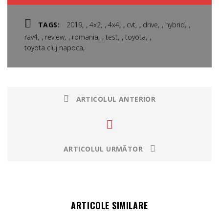
,
,
,
,
,
,
TAGS:
2019
4x2
4x4
cvt
drive
hybrid
,
,
,
,
,
rav4
review
romania
test
toyota
,
toyota cluj napoca
ARTICOLUL ANTERIOR
ARTICOLUL URMĂTOR
ARTICOLE SIMILARE