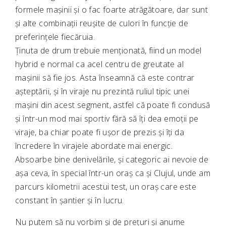
formele mașinii și o fac foarte atrăgătoare, dar sunt
și alte combinații reușite de culori în funcție de
preferințele fiecăruia.
Ținuta de drum trebuie menționată, fiind un model
hybrid e normal ca acel centru de greutate al
mașinii să fie jos. Asta înseamnă că este contrar
așteptării, și în viraje nu prezintă ruliul tipic unei
mașini din acest segment, astfel că poate fi condusă
și într-un mod mai sportiv fără să îți dea emoții pe
viraje, ba chiar poate fi ușor de prezis și îți da
încredere în virajele abordate mai energic.
Absoarbe bine denivelările, și categoric ai nevoie de
așa ceva, în special într-un oraș ca și Clujul, unde am
parcurs kilometrii acestui test, un oraș care este
constant în șantier și în lucru.
Nu putem să nu vorbim și de prețuri și anume