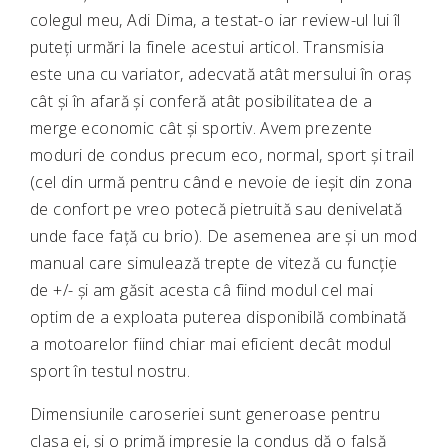
colegul meu, Adi Dima, a testat-o iar review-ul lui îl
puteți urmări la finele acestui articol. Transmisia
este una cu variator, adecvată atât mersului în oraș
cât și în afară și conferă atât posibilitatea de a
merge economic cât și sportiv. Avem prezente
moduri de condus precum eco, normal, sport și trail
(cel din urmă pentru când e nevoie de ieșit din zona
de confort pe vreo potecă pietruită sau denivelată
unde face față cu brio). De asemenea are și un mod
manual care simulează trepte de viteză cu funcție
de +/- și am găsit acesta câ fiind modul cel mai
optim de a exploata puterea disponibilă combinată
a motoarelor fiind chiar mai eficient decât modul
sport în testul nostru.
Dimensiunile caroseriei sunt generoase pentru
clasa ei, și o primă impresie la condus dă o falsă