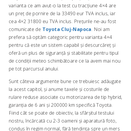
varianta ce am avut-o la test cu tracțiune 4×4 are
un preț de pornire de la 33490 eur TVA inclus, iar
cea 4×2 31800 eu TVA inclus. Prețurile ne-au fost
comunicate de
Toyota Cluj-Napoca
. Noi am
prefera să optăm categoric pentru varianta 4×4
pentru că este un sistem capabil și descurcăreț și
oferă un plus de siguranță și stabilitate pentru tipul
de condiții meteo schimbătoare ce la avem mai nou
pe tot parcursul anului.
Sunt câteva argumente bune ce trebuiesc adăugate
la acest capitol, și anume taxele și costurile de
rulare reduse asociate cu motorizarea de tip hybrid,
garanția de 6 ani și 200000 km specifică Toyota.
Fiind cât se poate de obiectiv, la sfârșitul testului
nostru, încărcată cu 2-3 oameni și aparatură foto,
condus în regim normal, fără tendința spre un mers