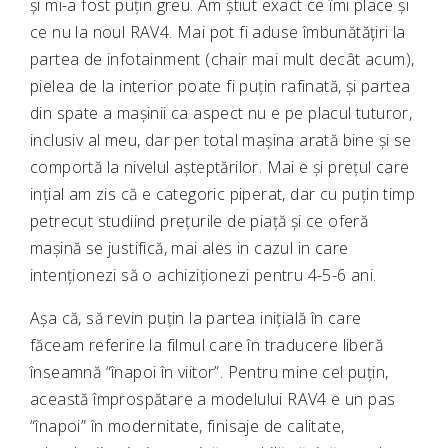
și mi-a fost puțin greu. Am știut exact ce îmi place și
ce nu la noul RAV4. Mai pot fi aduse îmbunătățiri la
partea de infotainment (chair mai mult decât acum),
pielea de la interior poate fi puțin rafinată, și partea
din spate a mașinii ca aspect nu e pe placul tuturor,
inclusiv al meu, dar per total mașina arată bine și se
comportă la nivelul așteptărilor. Mai e și prețul care
ințial am zis că e categoric piperat, dar cu puțin timp
petrecut studiind prețurile de piață și ce oferă
mașină se justifică, mai ales in cazul in care
intenționezi să o achiziționezi pentru 4-5-6 ani.
Așa că, să revin puțin la partea inițială în care
făceam referire la filmul care în traducere liberă
înseamnă “înapoi în viitor”. Pentru mine cel puțin,
această împrospătare a modelului RAV4 e un pas
“înapoi” în modernitate, finisaje de calitate,