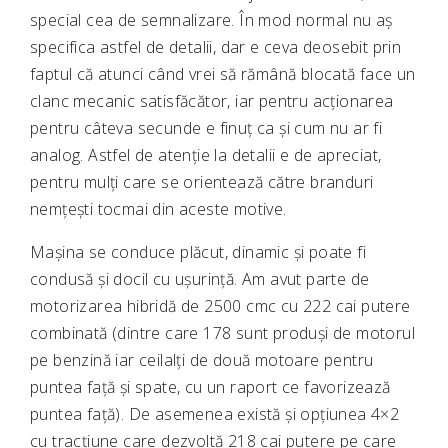
special cea de semnalizare. În mod normal nu aș
specifica astfel de detalii, dar e ceva deosebit prin
faptul că atunci când vrei să rămână blocată face un
clanc mecanic satisfăcător, iar pentru acționarea
pentru câteva secunde e finuț ca și cum nu ar fi
analog. Astfel de atenție la detalii e de apreciat,
pentru mulți care se orientează către branduri
nemțești tocmai din aceste motive.
Mașina se conduce plăcut, dinamic și poate fi
condusă și docil cu ușurință. Am avut parte de
motorizarea hibridă de 2500 cmc cu 222 cai putere
combinată (dintre care 178 sunt produși de motorul
pe benzină iar ceilalți de două motoare pentru
puntea față și spate, cu un raport ce favorizează
puntea față). De asemenea există și opțiunea 4×2
cu tracțiune care dezvoltă 218 cai putere pe care