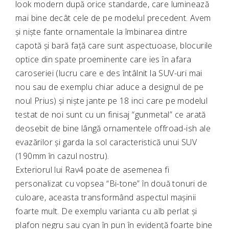
look modern după orice standarde, care luminează
mai bine decât cele de pe modelul precedent. Avem
și niște fante ornamentale la îmbinarea dintre
capotă și bară față care sunt aspectuoase, blocurile
optice din spate proeminente care ies în afara
caroseriei (lucru care e des întâlnit la SUV-uri mai
nou sau de exemplu chiar aduce a designul de pe
noul Prius) și niște jante pe 18 inci care pe modelul
testat de noi sunt cu un finisaj “gunmetal” ce arată
deosebit de bine lângă ornamentele offroad-ish ale
evazărilor și garda la sol caracteristică unui SUV
(190mm în cazul nostru).
Exteriorul lui Rav4 poate de asemenea fi
personalizat cu vopsea “Bi-tone” în două tonuri de
culoare, aceasta transformând aspectul mașinii
foarte mult. De exemplu varianta cu alb perlat și
plafon negru sau cyan în pun în evidență foarte bine