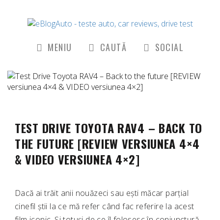
MENIU
CAUTĂ
SOCIAL
TEST DRIVE TOYOTA RAV4 – BACK TO
THE FUTURE [REVIEW VERSIUNEA 4×4
& VIDEO VERSIUNEA 4×2]
Dacă ai trăit anii nouăzeci sau ești măcar parțial
cinefil știi la ce mă refer când fac referire la acest
film iconic. Și totuși de ce îl folosesc în conjunctură