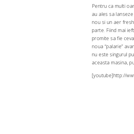
Pentru ca multi oam
au ales sa lanseze 
nou si un aer fres
parte. Fiind mai ief
promite sa fie ceva
noua “palarie” ava
nu este singurul pu
aceasta masina, put
[youtube]http://