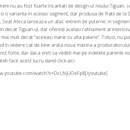
eni nu au fost foarte incantati de design-ul noului Tiguan, c
si o varianta in acelasi segment, dar produsa de fratii de la
h, Seat Ateca lanseaza un atac extrem de puternic in segment
tin decat Tiguan-ul, dar oferind acelasi rafinament al interior
 mai mult decat “aceeasi marie cu alta palarie”. Totusi, nu 
nd in vedere cat de bine arata noua masina a producatorului 
nct forte, dar daca vreti sa vedeti mai pe indelete parerile 
eti face acest lucru dand click aici.
www.youtube.com/watch?v=DxLNjUOeFp8[/youtube]