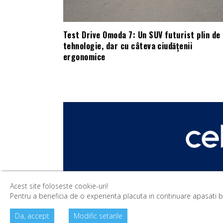
Test Drive Omoda 7: Un SUV futurist plin de
tehnologie, dar cu câteva ciudățenii
ergonomice
Acest site foloseste cookie-uri!
Pentru a beneficia de o experienta placuta in continuare apasati but
Da, accept
Modific setarile