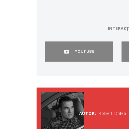
INTERACȚ
YOUTUBE
AUTOR:
Robert Drilea