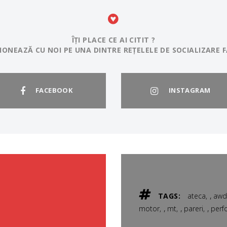
ÎȚI PLACE CE AI CITIT ?
IONEAZĂ CU NOI PE UNA DINTRE REȚELELE DE SOCIALIZARE F
FACEBOOK
INSTAGRAM
,
TAGS:
ateca
aw
,
,
,
motor
mt
pareri
perf