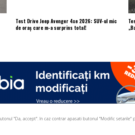
Test Drive Jeep Avenger 4xe 2026: SUV-ul mic
Te
de oraș care m-a surprins total!
„B
onul "Da, accept". In caz contrar apasati butonul "Modific setarile" pe