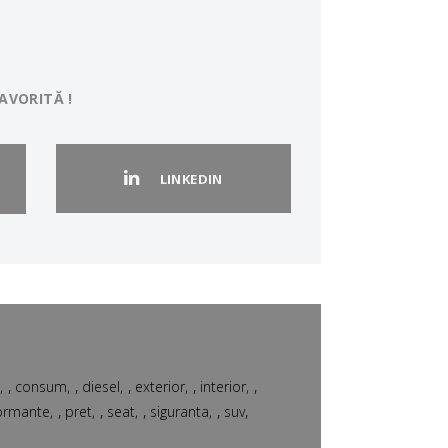
AVORITĂ !
LINKEDIN
,
,
,
,
,
d
consum
diesel
exterior
interior
,
,
,
,
,
ormante
pret
seat
siguranta
suv