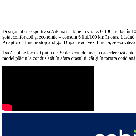
Deși șasiul este sportiv și Arkana stă bine în viraje, 0-100 are loc în 1
șofat confortabil și economic – consum 6 litri/100 km în oraș. Lăsând la
Adaptiv cu funcție stop and go. După ce activezi funcția, setezi viteza 
Dacă stai pe loc mai puțin de 30 de secunde, mașina accelerează automa
model plăcut la condus atât în afara orașului, cât și în tortura cotidian