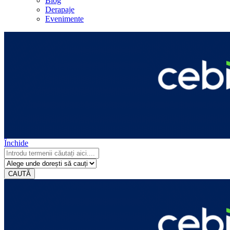
Blog
Derapaje
Evenimente
Închide
CAUTĂ