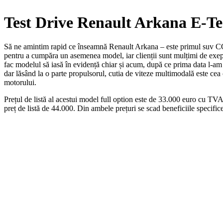
Test Drive Renault Arkana E-T
Să ne amintim rapid ce înseamnă Renault Arkana – este primul suv COU
pentru a cumpăra un asemenea model, iar clienții sunt mulțimi de exe
fac modelul să iasă în evidență chiar și acum, după ce prima data l-a
dar lăsând la o parte propulsorul, cutia de viteze multimodală este cea c
motorului.
Prețul de listă al acestui model full option este de 33.000 euro cu TVA i
preț de listă de 44.000. Din ambele prețuri se scad beneficiile spec