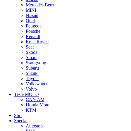
Mercedes Benz
MINI
Nissan
Opel
Peugeot
Porsche
Renault
Rolls Royce
Seat
Skoda
Smart
Ssangyong
Subaru
Suzuki
Toyota
Volkswagen
Volvo
Teste MOTO
CAN AM
Honda Moto
KTM
Stiri
Special
Autostop