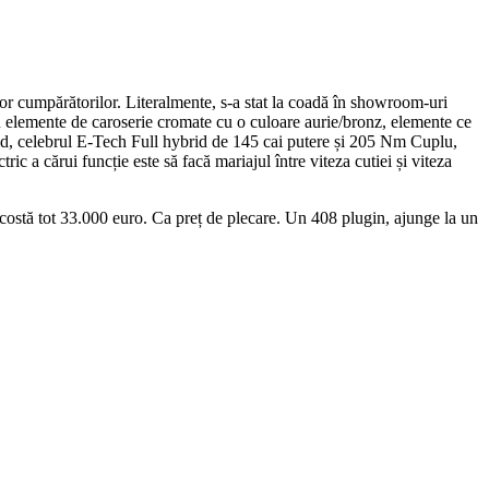
 cumpărătorilor. Literalmente, s-a stat la coadă în showroom-uri
 elemente de caroserie cromate cu o culoare aurie/bronz, elemente ce
rid, celebrul E-Tech Full hybrid de 145 cai putere și 205 Nm Cuplu,
ic a cărui funcție este să facă mariajul între viteza cutiei și viteza
costă tot 33.000 euro. Ca preț de plecare. Un 408 plugin, ajunge la un