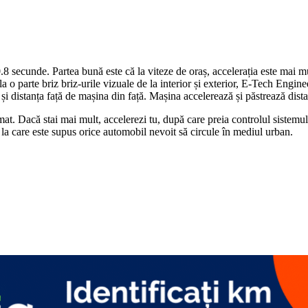
0.8 secunde. Partea bună este că la viteze de oraș, accelerația este mai mu
 o parte briz briz-urile vizuale de la interior și exterior, E-Tech Engin
și distanța față de mașina din față. Mașina accelerează și păstrează dista
t. Dacă stai mai mult, accelerezi tu, după care preia controlul sistemu
ă la care este supus orice automobil nevoit să circule în mediul urban.