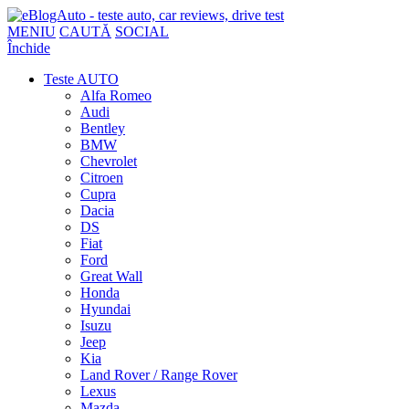
MENIU
CAUTĂ
SOCIAL
Închide
Teste AUTO
Alfa Romeo
Audi
Bentley
BMW
Chevrolet
Citroen
Cupra
Dacia
DS
Fiat
Ford
Great Wall
Honda
Hyundai
Isuzu
Jeep
Kia
Land Rover / Range Rover
Lexus
Mazda