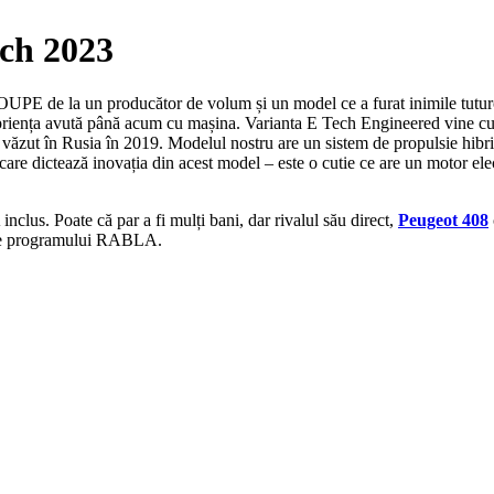
ech 2023
PE de la un producător de volum și un model ce a furat inimile tuturor
priența avută până acum cu mașina. Varianta E Tech Engineered vine cu
m văzut în Rusia în 2019. Modelul nostru are un sistem de propulsie hib
are dictează inovația din acest model – este o cutie ce are un motor electr
nclus. Poate că par a fi mulți bani, dar rivalul său direct,
Peugeot 408
ifice programului RABLA.