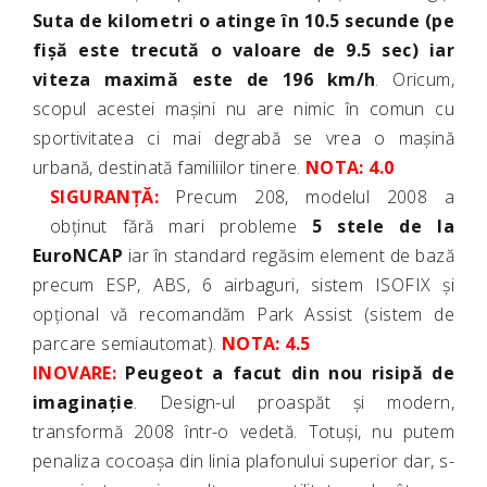
Suta de kilometri o atinge în 10.5 secunde (pe
fișă este trecută o valoare de 9.5 sec) iar
viteza maximă este de 196 km/h
. Oricum,
scopul acestei mașini nu are nimic în comun cu
sportivitatea ci mai degrabă se vrea o mașină
urbană, destinată familiilor tinere.
NOTA: 4.0
SIGURANȚĂ:
Precum 208, modelul 2008 a
obținut fără mari probleme
5 stele de la
EuroNCAP
iar în standard regăsim element de bază
precum ESP, ABS, 6 airbaguri, sistem ISOFIX și
opțional vă recomandăm Park Assist (sistem de
parcare semiautomat).
NOTA: 4.5
INOVARE:
Peugeot a facut din nou risipă de
imaginație
. Design-ul proaspăt și modern,
transformă 2008 într-o vedetă. Totuși, nu putem
penaliza cocoașa din linia plafonului superior dar, s-