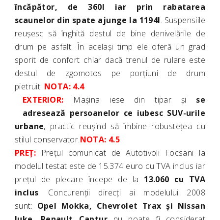
încăpător, de 360l iar prin rabatarea
scaunelor din spate ajunge la 1194l
. Suspensiile
reușesc să înghită destul de bine denivelările de
drum pe asfalt. În același timp ele oferă un grad
sporit de confort chiar dacă trenul de rulare este
destul de zgomotos pe porțiuni de drum
pietruit.
NOTA: 4.4
EXTERIOR:
Mașina iese din tipar și
se
adresează persoanelor ce iubesc SUV-urile
urbane
, practic reușind să îmbine robustețea cu
stilul conservator.
NOTA: 4.5
PREȚ:
Prețul comunicat de Autotivoli Focsani la
modelul testat este de 15.374 euro cu TVA inclus iar
prețul de plecare începe de la
13.060 cu TVA
inclus
. Concurenții direcți ai modelului 2008
sunt:
Opel Mokka, Chevrolet Trax și Nissan
Juke. Renault Captur
nu poate fi considerat