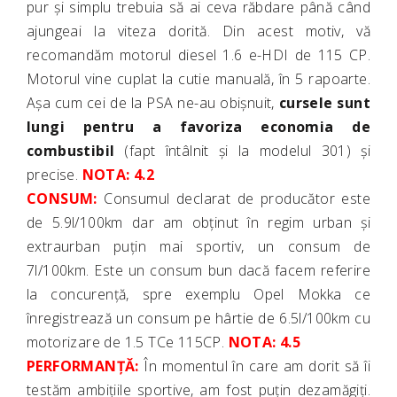
pur și simplu trebuia să ai ceva răbdare până când
ajungeai la viteza dorită. Din acest motiv, vă
recomandăm motorul diesel 1.6 e-HDI de 115 CP.
Motorul vine cuplat la cutie manuală, în 5 rapoarte.
Așa cum cei de la PSA ne-au obișnuit,
cursele sunt
lungi pentru a favoriza economia de
combustibil
(fapt întâlnit și la modelul 301) și
precise.
NOTA: 4.2
CONSUM:
Consumul declarat de producător este
de 5.9l/100km dar am obținut în regim urban și
extraurban puțin mai sportiv, un consum de
7l/100km. Este un consum bun dacă facem referire
la concurență, spre exemplu Opel Mokka ce
înregistrează un consum pe hârtie de 6.5l/100km cu
motorizare de 1.5 TCe 115CP.
NOTA: 4.5
PERFORMANȚĂ:
În momentul în care am dorit să îi
testăm ambițiile sportive, am fost puțin dezamăgiți.