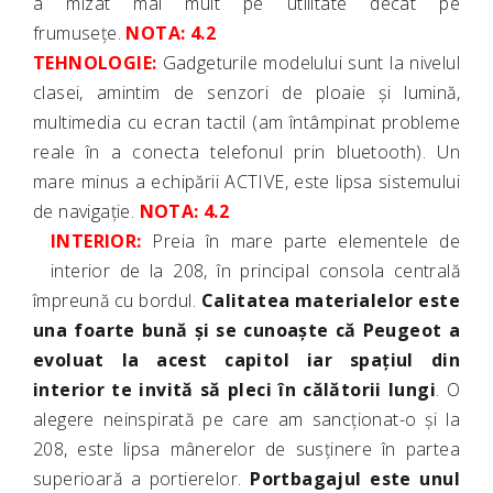
a mizat mai mult pe utilitate decât pe
frumusețe.
NOTA: 4.2
TEHNOLOGIE:
Gadgeturile modelului sunt la nivelul
clasei, amintim de senzori de ploaie și lumină,
multimedia cu ecran tactil (am întâmpinat probleme
reale în a conecta telefonul prin bluetooth). Un
mare minus a echipării ACTIVE, este lipsa sistemului
de navigație.
NOTA: 4.2
INTERIOR:
Preia în mare parte elementele de
interior de la 208, în principal consola centrală
împreună cu bordul.
Calitatea materialelor este
una foarte bună și se cunoaște că Peugeot a
evoluat la acest capitol iar spațiul din
interior te invită să pleci în călătorii lungi
. O
alegere neinspirată pe care am sancționat-o și la
208, este lipsa mânerelor de susținere în partea
superioară a portierelor.
Portbagajul este unul