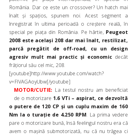
România. Dar ce este un crossover? Un hatch mai
înalt și spațios, spunem noi. Acest segment a
înregistrat în ultima perioadă o creștere reală, în
special pe piața din România. Pe hârtie,
Peugeot
2008 este același 208 dar mai înalt, restilizat,
parcă pregătit de off-road, cu un design
agresiv mult mai practic și economic
decât
frățiorul său cel mic, 208.
[youtube]http://www.youtube.com/watch?
v=FlVAGAoyUbw[/youtube]
MOTOR/CUTIE:
La testul nostru am beneficiat
de o motorizare
1.6 VTi – aspirat, ce dezvoltă
o putere de 120 CP și un cuplu maxim de 160
Nm la o turație de 4.250 RPM
. La prima vedere
pare o motorizare bună, însă feelingul nostru era că
avem o mașină submotorizată, nu că nu trăgea ci