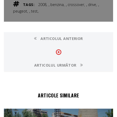
,
,
,
,
TAGS:
2008
benzina
crossover
drive
,
,
peugeot
test
ARTICOLUL ANTERIOR
ARTICOLUL URMĂTOR
ARTICOLE SIMILARE