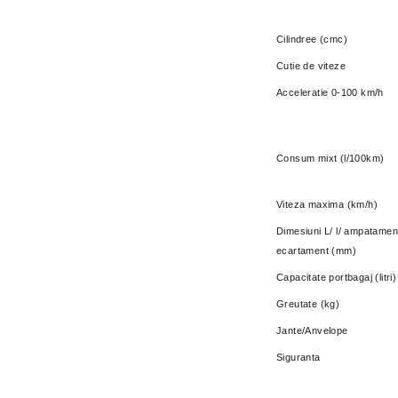
Cilindree (cmc)
Cutie de viteze
Acceleratie 0-100 km/h
Consum mixt (l/100km)
Viteza maxima (km/h)
Dimesiuni L/ l/ ampatamen
ecartament (mm)
Capacitate portbagaj (litri)
Greutate (kg)
Jante/Anvelope
Siguranta