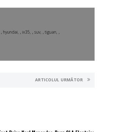
,
,
,
,
,
hyundai
ix35
suv
tiguan
ARTICOLUL URMĂTOR