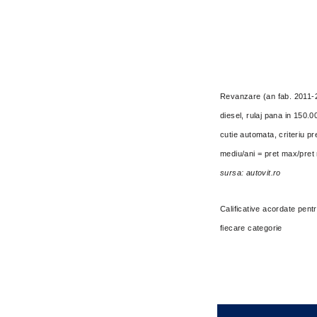
Revanzare (an fab. 2011-
diesel, rulaj pana in 150.
cutie automata, criteriu pr
mediu/ani = pret max/pret
sursa: autovit.ro
Calificative acordate pent
fiecare categorie