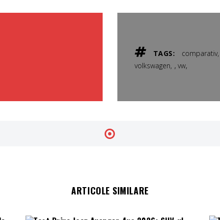
TAGS:
comparativ
,
,
volkswagen
vw
ARTICOLE SIMILARE