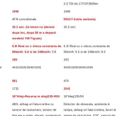
2.0 TDi de 177CP/380Nm
1995
1968
AT/6 convetionala
DSG/7 dublu ambreiaj
10.1 sec. (la testul cu plecare
10.2 sec.
dupa loc, dupa 50 m a depasit
modelul VW Tiguan)
6.9/ Real cu o viteza constanta de
6.3/
Real cu o viteza constanta de
50km/h: 5.0 si de 100km/h: 7.5
50km/h: 5.5 si de 100km/h: 8.0
195
193
t/
4410/1820/2640/1591
4426/1809/2604/1569
591
470
1731
1541
18″Aliaj+Rezerva in aliaj/225-R55
18″Aliaj/235/50
ABS, airbag-uri fata+cortina cu
Detector de oboseala, asistenta in
senzor de rasturnare, senzor de
rampa, airbag-uri fata+cortina, faruri bi
blocare a usilor, alarma, asistenta in
xenon de viraj inclus, ESC, senzori de