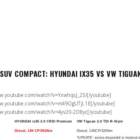
SUV COMPACT: HYUNDAI IX35 VS VW TIGUA
ww.youtube.com/watch?v=YxwhqsJ_2SI[/youtube]
www.youtube.com/watch?v=m49OgUTjL1E[/youtube]
ww.youtube.com/watch?v=4yv20-2D8yc[/youtube]
HYUNDAI ix35 2.0 CRDi Premium
VW Tiguan 2.0 TDi R-Style
Diesel, 184 CP/392Nm
Diesel, 140CP/320Nm
*UPDATE: exista disponibil si motorul 