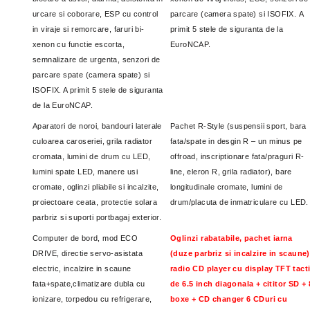
urcare si coborare, ESP cu control
parcare (camera spate) si ISOFIX.
A
in viraje si remorcare, faruri bi-
primit 5 stele de siguranta de la
xenon cu functie escorta,
EuroNCAP.
semnalizare de urgenta, senzori de
parcare spate (camera spate) si
ISOFIX. A primit 5 stele de siguranta
de la EuroNCAP.
Aparatori de noroi, bandouri laterale
Pachet R-Style (suspensii sport, bara
culoarea caroseriei, grila radiator
fata/spate in desgin R – un minus pe
cromata, lumini de drum cu LED,
offroad, inscriptionare fata/praguri R-
lumini spate LED, manere usi
line, eleron R, grila radiator), bare
cromate, oglinzi pliabile si incalzite,
longitudinale cromate, lumini de
proiectoare ceata, protectie solara
drum/placuta de inmatriculare cu LED.
parbriz si suporti portbagaj exterior.
Computer de bord, mod ECO
Oglinzi rabatabile, pachet iarna
DRIVE, directie servo-asistata
(duze parbriz si incalzire in scaune)
electric, incalzire in scaune
radio CD player cu display TFT tacti
fata+spate,climatizare dubla cu
de 6.5 inch diagonala + cititor SD + 
ionizare, torpedou cu refrigerare,
boxe + CD changer 6 CDuri cu