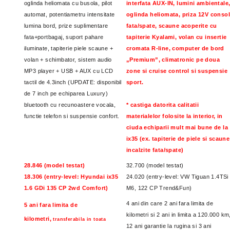
oglinda heliomata cu busola, pilot
interfata AUX-IN, lumini ambientale
automat, potentiametru intensitate
oglinda heliomata, priza 12V conso
lumina bord, prize suplimentare
fata/spate, scaune acoperite cu
fata+portbagaj, suport pahare
tapiterie Kyalami, volan cu insertie
iluminate, tapiterie piele scaune +
cromata R-line, computer de bord
volan + schimbator, sistem audio
„Premium”, climatronic pe doua
MP3 player + USB + AUX cu LCD
zone si cruise control si suspensie
tactil de 4.3inch (UPDATE: disponibil
sport.
de 7 inch pe echiparea Luxury)
bluetooth cu recunoastere vocala,
* castiga datorita calitatii
functie telefon si suspensie confort.
materialelor folosite la interior, in
ciuda echiparii mult mai bune de la
ix35 (ex. tapiterie de piele si scaune
incalzite fata/spate)
28.846 (model testat)
32.700 (model testat)
18.306 (entry-level: Hyundai ix35
24.020 (entry-level: VW Tiguan 1.4TSi
1.6 GDi 135 CP 2wd Comfort)
M6, 122 CP Trend&Fun)
4 ani din care 2 ani fara limita de
5 ani fara limita de
kilometri si 2 ani in limita a 120.000 km
kilometri,
transferabila in toata
12 ani garantie la rugina si 3 ani