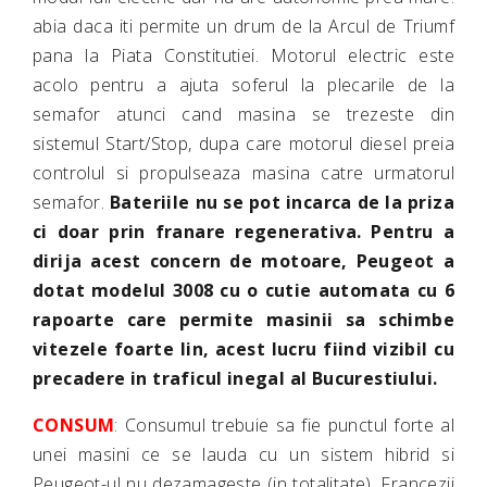
abia daca iti permite un drum de la Arcul de Triumf
pana la Piata Constitutiei. Motorul electric este
acolo pentru a ajuta soferul la plecarile de la
semafor atunci cand masina se trezeste din
sistemul Start/Stop, dupa care motorul diesel preia
controlul si propulseaza masina catre urmatorul
semafor.
Bateriile nu se pot incarca de la priza
ci doar prin franare regenerativa. Pentru a
dirija acest concern de motoare, Peugeot a
dotat modelul 3008 cu o cutie automata cu 6
rapoarte care permite masinii sa schimbe
vitezele foarte lin, acest lucru fiind vizibil cu
precadere in traficul inegal al Bucurestiului.
CONSUM
: Consumul trebuie sa fie punctul forte al
unei masini ce se lauda cu un sistem hibrid si
Peugeot-ul nu dezamageste (in totalitate). Francezii