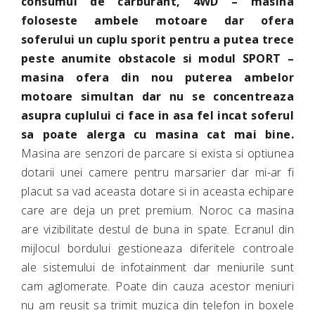
consumul de carburant, 4WD – masina
foloseste ambele motoare dar ofera
soferului un cuplu sporit pentru a putea trece
peste anumite obstacole si modul SPORT –
masina ofera din nou puterea ambelor
motoare simultan dar nu se concentreaza
asupra cuplului ci face in asa fel incat soferul
sa poate alerga cu masina cat mai bine.
Masina are senzori de parcare si exista si optiunea
dotarii unei camere pentru marsarier dar mi-ar fi
placut sa vad aceasta dotare si in aceasta echipare
care are deja un pret premium. Noroc ca masina
are vizibilitate destul de buna in spate. Ecranul din
mijlocul bordului gestioneaza diferitele controale
ale sistemului de infotainment dar meniurile sunt
cam aglomerate. Poate din cauza acestor meniuri
nu am reusit sa trimit muzica din telefon in boxele