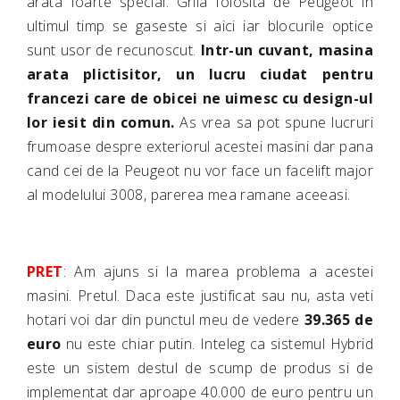
arata foarte special. Grila folosita de Peugeot in
ultimul timp se gaseste si aici iar blocurile optice
sunt usor de recunoscut.
Intr-un cuvant, masina
arata plictisitor, un lucru ciudat pentru
francezi care de obicei ne uimesc cu design-ul
lor iesit din comun.
As vrea sa pot spune lucruri
frumoase despre exteriorul acestei masini dar pana
cand cei de la Peugeot nu vor face un facelift major
al modelului 3008, parerea mea ramane aceeasi.
PRET
: Am ajuns si la marea problema a acestei
masini. Pretul. Daca este justificat sau nu, asta veti
hotari voi dar din punctul meu de vedere
39.365 de
euro
nu este chiar putin. Inteleg ca sistemul Hybrid
este un sistem destul de scump de produs si de
implementat dar aproape 40.000 de euro pentru un