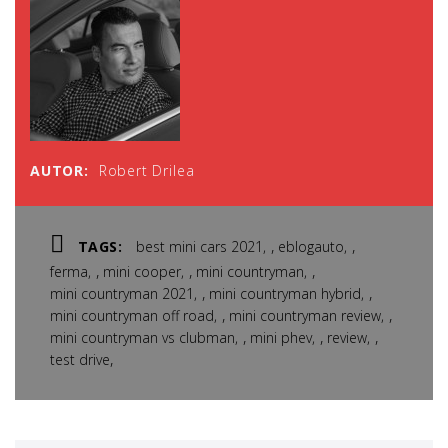
AUTOR:
Robert Drilea
,
,
TAGS:
best mini cars 2021
eblogauto
,
,
,
ferma
mini cooper
mini countryman
,
,
mini countryman 2021
mini countryman hybrid
,
,
mini countryman off road
mini countryman review
,
,
,
mini countryman vs clubman
mini phev
review
,
test drive