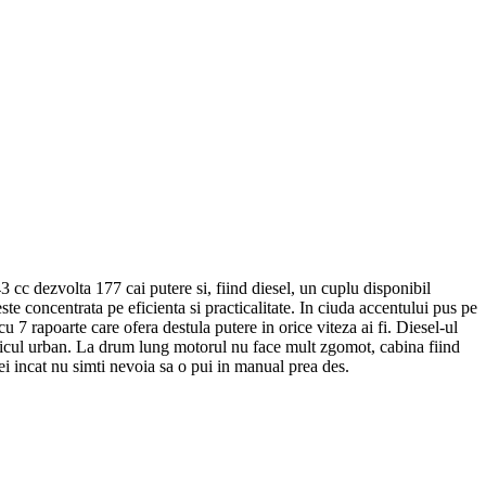
 cc dezvolta 177 cai putere si, fiind diesel, un cuplu disponibil
ste concentrata pe eficienta si practicalitate. In ciuda accentului pus pe
 7 rapoarte care ofera destula putere in orice viteza ai fi. Diesel-ul
 traficul urban. La drum lung motorul nu face mult zgomot, cabina fiind
 ei incat nu simti nevoia sa o pui in manual prea des.