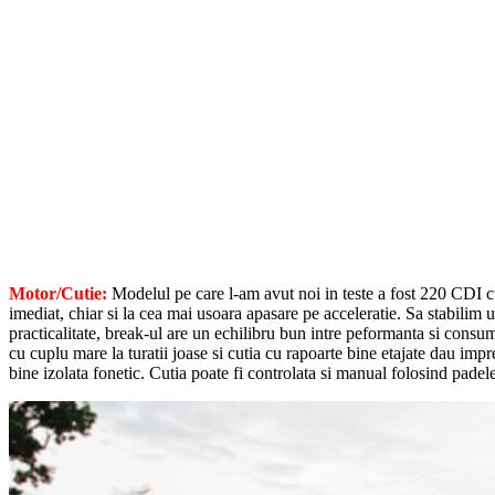
Motor/Cutie:
Modelul pe care l-am avut noi in teste a fost 220 CDI cu
imediat, chiar si la cea mai usoara apasare pe acceleratie. Sa stabilim u
practicalitate, break-ul are un echilibru bun intre peformanta si consum
cu cuplu mare la turatii joase si cutia cu rapoarte bine etajate dau imp
bine izolata fonetic. Cutia poate fi controlata si manual folosind padel