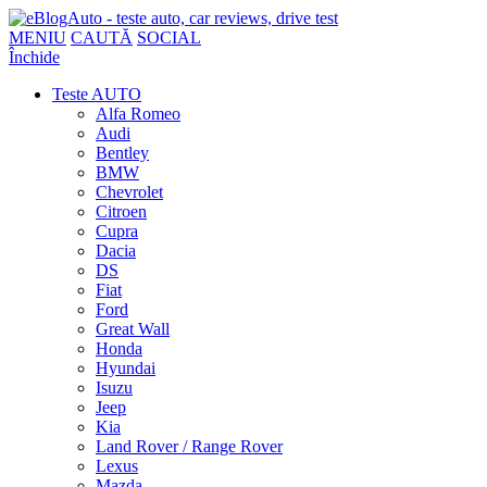
MENIU
CAUTĂ
SOCIAL
Închide
Teste AUTO
Alfa Romeo
Audi
Bentley
BMW
Chevrolet
Citroen
Cupra
Dacia
DS
Fiat
Ford
Great Wall
Honda
Hyundai
Isuzu
Jeep
Kia
Land Rover / Range Rover
Lexus
Mazda