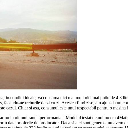
a, in conditii ideale, va consuma nici mai mult nici mai putin de 4.3 li
s, facandu-ne treburile de zi cu zi. Acestea fiind zise, am ajuns la un c
este cazul. Chiar si asa, consumul este unul respectabil pentru o masina
 nu in ultimul rand “performanta”. Modelul testat de noi nu era 4Matic-u
onform datelor oferite de producator. Daca si aici sunt generosi nu ave
iteza maxima de 228 km/h; avand in vedere ca acest model cantareste 15