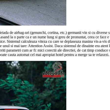
iada de airbag-uri (genunchi, cortina, etc.) germanii vin si cu diverse s
. Lasand la o parte ca e un nume lung si greu de pronuntat, ceea ce face 
nice. Sistemul calculeaza viteza cu care se deplaseaza masina vis-a-vis de
ne unul si mai tare: Attention Assist. Daca sistemul de dinainte era aten
riti parametri cum ar fi: mici corectii ale directiei, de cat timp conduce
poate cauta automat cel mai apropiat hotel pentru a merge sa te relaxezi