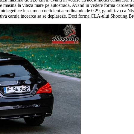
e masina la viteza mare pe autostrada. Avand in vedere forma caroseriei 
 sa intelegeti ce inseamna coeficient aerodinamic de 0.29, ganditi-va c
tiva caruia incearca sa se deplaseze. Deci forma CLA-ului Shooting Break