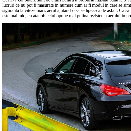
lucruri ce nu pot fi masurate in numere cum ar fi modul in care se simt
siguranta la viteze mari, aerul ajutand-o sa se lipeasca de asfalt. Ca
este mai mic, cu atat obiectul opune mai putina rezistenta aerului impo