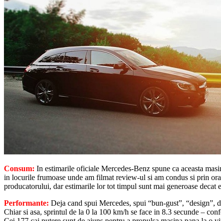
Consum:
In estimarile oficiale Mercedes-Benz spune ca aceasta masin
in locurile frumoase unde am filmat review-ul si am condus si prin ora
producatorului, dar estimarile lor tot timpul sunt mai generoase decat 
Performante:
Deja cand spui Mercedes, spui “bun-gust”, “design”, dar
Chiar si asa, sprintul de la 0 la 100 km/h se face in 8.3 secunde – c
Cei 177 cai putere sunt de ajuns pentru a propulsa masina pana la o v