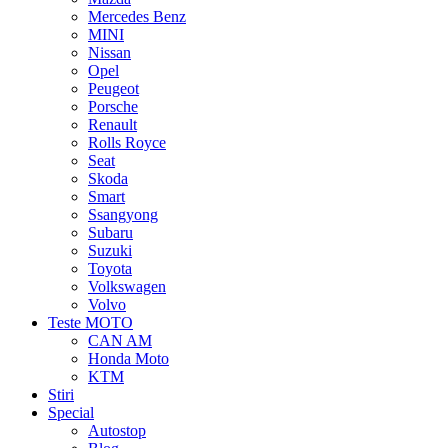
Mercedes Benz
MINI
Nissan
Opel
Peugeot
Porsche
Renault
Rolls Royce
Seat
Skoda
Smart
Ssangyong
Subaru
Suzuki
Toyota
Volkswagen
Volvo
Teste MOTO
CAN AM
Honda Moto
KTM
Stiri
Special
Autostop