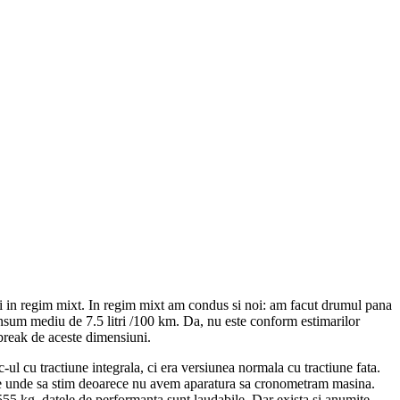
tri in regim mixt. In regim mixt am condus si noi: am facut drumul pana
onsum mediu de 7.5 litri /100 km. Da, nu este conform estimarilor
 break de aceste dimensiuni.
l cu tractiune integrala, ci era versiunea normala cu tractiune fata.
m de unde sa stim deoarece nu avem aparatura sa cronometram masina.
55 kg, datele de performanta sunt laudabile. Dar exista si anumite