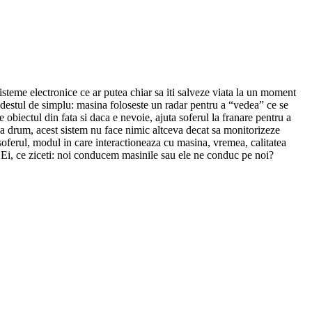
isteme electronice ce ar putea chiar sa iti salveze viata la un moment
e destul de simplu: masina foloseste un radar pentru a “vedea” ce se
 obiectul din fata si daca e nevoie, ajuta soferul la franare pentru a
t la drum, acest sistem nu face nimic altceva decat sa monitorizeze
 soferul, modul in care interactioneaza cu masina, vremea, calitatea
. Ei, ce ziceti: noi conducem masinile sau ele ne conduc pe noi?