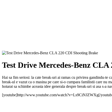
Test Drive Mercedes-Benz CLA 
Hai sa fim seriosi: la cate break-uri ai ramas cu privirea gandindu-te
break-ul e vazut ca o masina pe care si-o cumpara familistii care nu ma
hotarat sa schimbe aceasta idee generala despre break-uri si asa s-a 
[youtube]http://www.youtube.com/watch?v=Ls9CiNJZWXg[/youtub