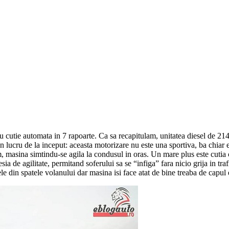
 cutie automata in 7 rapoarte. Ca sa recapitulam, unitatea diesel de 2143
n lucru de la inceput: aceasta motorizare nu este una sportiva, ba chiar e
, masina simtindu-se agila la condusul in oras. Un mare plus este cutia cu
resia de agilitate, permitand soferului sa se “infiga” fara nicio grija in
ele din spatele volanului dar masina isi face atat de bine treaba de capul