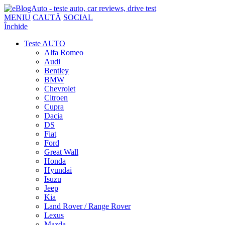
MENIU
CAUTĂ
SOCIAL
Închide
Teste AUTO
Alfa Romeo
Audi
Bentley
BMW
Chevrolet
Citroen
Cupra
Dacia
DS
Fiat
Ford
Great Wall
Honda
Hyundai
Isuzu
Jeep
Kia
Land Rover / Range Rover
Lexus
Mazda