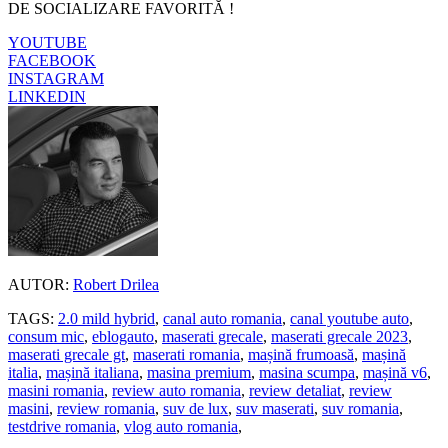
DE SOCIALIZARE FAVORITĂ !
YOUTUBE
FACEBOOK
INSTAGRAM
LINKEDIN
AUTOR:
Robert Drilea
TAGS:
2.0 mild hybrid
,
canal auto romania
,
canal youtube auto
,
consum mic
,
eblogauto
,
maserati grecale
,
maserati grecale 2023
,
maserati grecale gt
,
maserati romania
,
mașină frumoasă
,
mașină
italia
,
mașină italiana
,
masina premium
,
masina scumpa
,
mașină v6
,
masini romania
,
review auto romania
,
review detaliat
,
review
masini
,
review romania
,
suv de lux
,
suv maserati
,
suv romania
,
testdrive romania
,
vlog auto romania
,