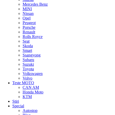
Mercedes Benz
MINI
Nissan
Opel
Peugeot
Porsche
Renault
Rolls Royce
Seat
Skoda
Smart
Ssangyong
Subaru
Suzuki
Toyota
Volkswagen
Volvo
Teste MOTO
CAN AM
Honda Moto
KTM
Stiri
Special
Autostop