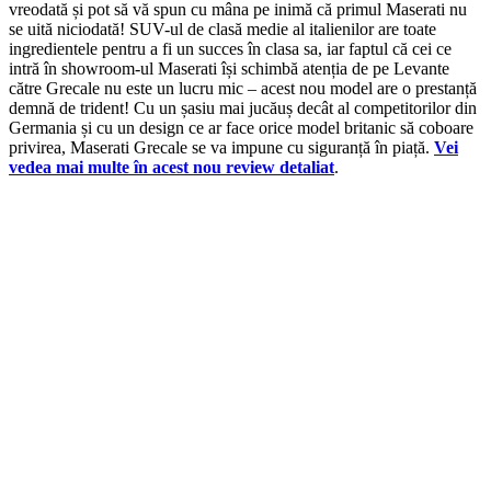
vreodată și pot să vă spun cu mâna pe inimă că primul Maserati nu
se uită niciodată! SUV-ul de clasă medie al italienilor are toate
ingredientele pentru a fi un succes în clasa sa, iar faptul că cei ce
intră în showroom-ul Maserati își schimbă atenția de pe Levante
către Grecale nu este un lucru mic – acest nou model are o prestanță
demnă de trident! Cu un șasiu mai jucăuș decât al competitorilor din
Germania și cu un design ce ar face orice model britanic să coboare
privirea, Maserati Grecale se va impune cu siguranță în piață.
Vei
vedea mai multe în acest nou review detaliat
.