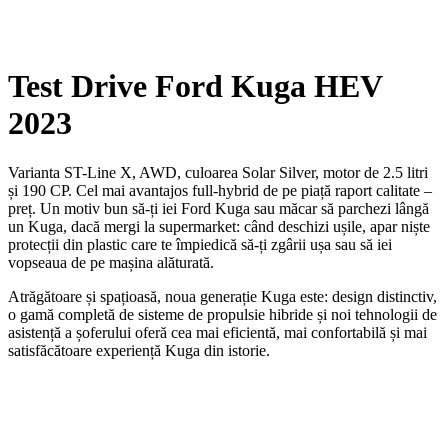
Test Drive Ford Kuga HEV
2023
Varianta ST-Line X, AWD, culoarea Solar Silver, motor de 2.5 litri
și 190 CP. Cel mai avantajos full-hybrid de pe piață raport calitate –
preț. Un motiv bun să-ți iei Ford Kuga sau măcar să parchezi lângă
un Kuga, dacă mergi la supermarket: când deschizi ușile, apar niște
protecții din plastic care te împiedică să-ți zgârii ușa sau să iei
vopseaua de pe mașina alăturată.
Atrăgătoare și spațioasă, noua generație Kuga este: design distinctiv,
o gamă completă de sisteme de propulsie hibride și noi tehnologii de
asistență a șoferului oferă cea mai eficientă, mai confortabilă și mai
satisfăcătoare experiență Kuga din istorie.