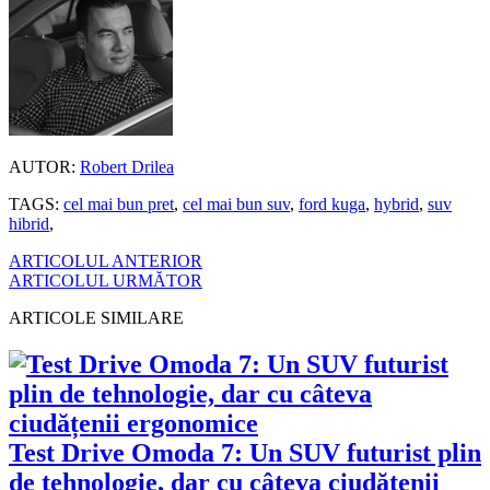
AUTOR:
Robert Drilea
TAGS:
cel mai bun pret
,
cel mai bun suv
,
ford kuga
,
hybrid
,
suv
hibrid
,
ARTICOLUL ANTERIOR
ARTICOLUL URMĂTOR
ARTICOLE SIMILARE
Test Drive Omoda 7: Un SUV futurist plin
de tehnologie, dar cu câteva ciudățenii