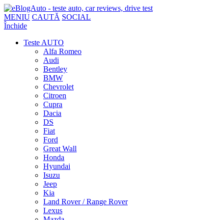
MENIU
CAUTĂ
SOCIAL
Închide
Teste AUTO
Alfa Romeo
Audi
Bentley
BMW
Chevrolet
Citroen
Cupra
Dacia
DS
Fiat
Ford
Great Wall
Honda
Hyundai
Isuzu
Jeep
Kia
Land Rover / Range Rover
Lexus
Mazda