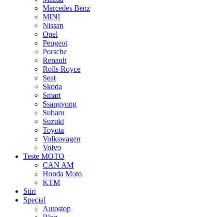
Mercedes Benz
MINI
Nissan
Opel
Peugeot
Porsche
Renault
Rolls Royce
Seat
Skoda
Smart
Ssangyong
Subaru
Suzuki
Toyota
Volkswagen
Volvo
Teste MOTO
CAN AM
Honda Moto
KTM
Stiri
Special
Autostop