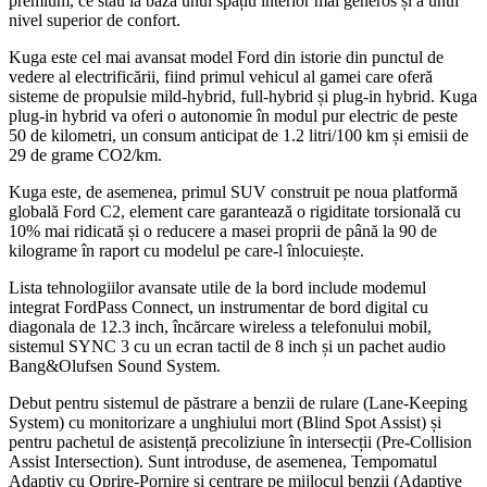
premium, ce stau la baza unui spațiu interior mai generos și a unui
nivel superior de confort.
Kuga este cel mai avansat model Ford din istorie din punctul de
vedere al electrificării, fiind primul vehicul al gamei care oferă
sisteme de propulsie mild-hybrid, full-hybrid și plug-in hybrid. Kuga
plug-in hybrid va oferi o autonomie în modul pur electric de peste
50 de kilometri, un consum anticipat de 1.2 litri/100 km și emisii de
29 de grame CO2/km.
Kuga este, de asemenea, primul SUV construit pe noua platformă
globală Ford C2, element care garantează o rigiditate torsională cu
10% mai ridicată și o reducere a masei proprii de până la 90 de
kilograme în raport cu modelul pe care-l înlocuiește.
Lista tehnologiilor avansate utile de la bord include modemul
integrat FordPass Connect, un instrumentar de bord digital cu
diagonala de 12.3 inch, încărcare wireless a telefonului mobil,
sistemul SYNC 3 cu un ecran tactil de 8 inch și un pachet audio
Bang&Olufsen Sound System.
Debut pentru sistemul de păstrare a benzii de rulare (Lane-Keeping
System) cu monitorizare a unghiului mort (Blind Spot Assist) și
pentru pachetul de asistență precoliziune în intersecții (Pre-Collision
Assist Intersection). Sunt introduse, de asemenea, Tempomatul
Adaptiv cu Oprire-Pornire și centrare pe mijlocul benzii (Adaptive