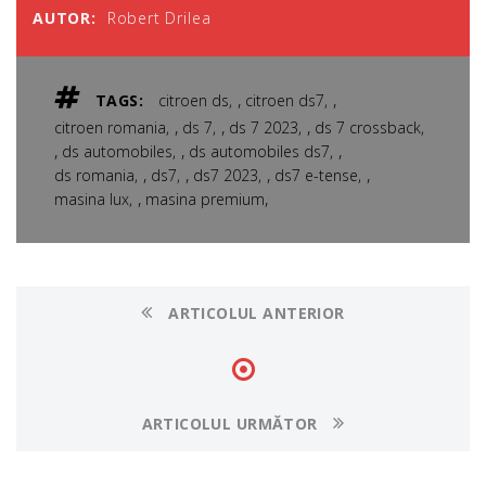
AUTOR:
Robert Drilea
,
,
TAGS:
citroen ds
citroen ds7
,
,
,
citroen romania
ds 7
ds 7 2023
ds 7 crossback
,
,
,
ds automobiles
ds automobiles ds7
,
,
,
,
ds romania
ds7
ds7 2023
ds7 e-tense
,
,
masina lux
masina premium
ARTICOLUL ANTERIOR
ARTICOLUL URMĂTOR