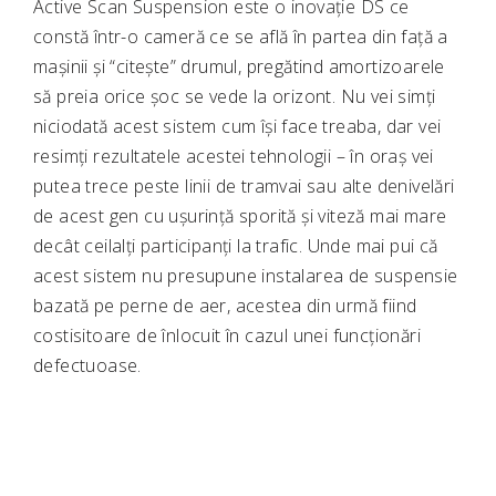
Active Scan Suspension este o inovație DS ce
constă într-o cameră ce se află în partea din față a
mașinii și “citește” drumul, pregătind amortizoarele
să preia orice șoc se vede la orizont. Nu vei simți
niciodată acest sistem cum își face treaba, dar vei
resimți rezultatele acestei tehnologii – în oraș vei
putea trece peste linii de tramvai sau alte denivelări
de acest gen cu ușurință sporită și viteză mai mare
decât ceilalți participanți la trafic. Unde mai pui că
acest sistem nu presupune instalarea de suspensie
bazată pe perne de aer, acestea din urmă fiind
costisitoare de înlocuit în cazul unei funcționări
defectuoase.