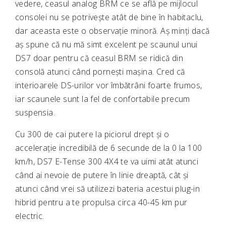
vedere, ceasul analog BRM ce se află pe mijlocul
consolei nu se potrivește atât de bine în habitaclu,
dar aceasta este o observație minoră. Aș minți dacă
aș spune că nu mă simt excelent pe scaunul unui
DS7 doar pentru că ceasul BRM se ridică din
consolă atunci când pornești mașina. Cred că
interioarele DS-urilor vor îmbătrâni foarte frumos,
iar scaunele sunt la fel de confortabile precum
suspensia.
Cu 300 de cai putere la piciorul drept și o
accelerație incredibilă de 6 secunde de la 0 la 100
km/h, DS7 E-Tense 300 4X4 te va uimi atât atunci
când ai nevoie de putere în linie dreaptă, cât și
atunci când vrei să utilizezi bateria acestui plug-in
hibrid pentru a te propulsa circa 40-45 km pur
electric.