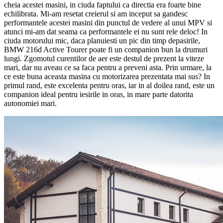
cheia acestei masini, in ciuda faptului ca directia era foarte bine
echilibrata. Mi-am resetat creierul si am inceput sa gandesc
performantele acestei masini din punctul de vedere al unui MPV si
atunci mi-am dat seama ca performantele ei nu sunt rele deloc! In
ciuda motorului mic, daca planuiesti un pic din timp depasirile,
BMW 216d Active Tourer poate fi un companion bun la drumuri
lungi. Zgomotul curentilor de aer este destul de prezent la viteze
mari, dar nu aveau ce sa faca pentru a preveni asta. Prin urmare, la
ce este buna aceasta masina cu motorizarea prezentata mai sus? In
primul rand, este excelenta pentru oras, iar in al doilea rand, este un
companion ideal pentru iesirile in oras, in mare parte datorita
autonomiei mari.