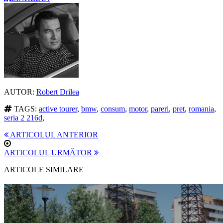
AUTOR:
Robert Drilea
TAGS:
active tourer
,
bmw
,
consum
,
motor
,
pareri
,
pret
,
romania
,
seria 2 216d
,
ARTICOLUL ANTERIOR
ARTICOLUL URMĂTOR
ARTICOLE SIMILARE