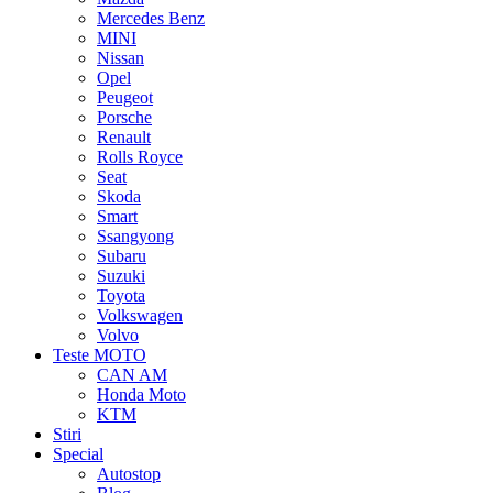
Mercedes Benz
MINI
Nissan
Opel
Peugeot
Porsche
Renault
Rolls Royce
Seat
Skoda
Smart
Ssangyong
Subaru
Suzuki
Toyota
Volkswagen
Volvo
Teste MOTO
CAN AM
Honda Moto
KTM
Stiri
Special
Autostop