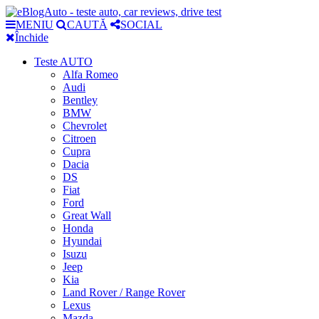
MENIU
CAUTĂ
SOCIAL
Închide
Teste AUTO
Alfa Romeo
Audi
Bentley
BMW
Chevrolet
Citroen
Cupra
Dacia
DS
Fiat
Ford
Great Wall
Honda
Hyundai
Isuzu
Jeep
Kia
Land Rover / Range Rover
Lexus
Mazda