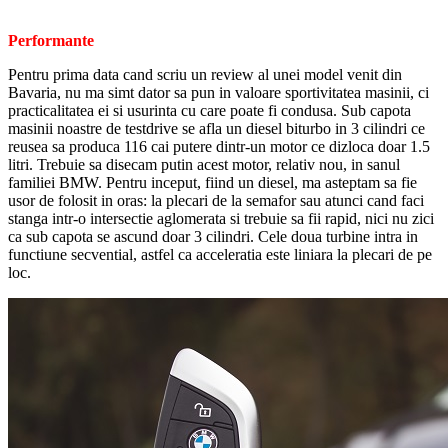
Performante
Pentru prima data cand scriu un review al unei model venit din
Bavaria, nu ma simt dator sa pun in valoare sportivitatea masinii, ci
practicalitatea ei si usurinta cu care poate fi condusa. Sub capota
masinii noastre de testdrive se afla un diesel biturbo in 3 cilindri ce
reusea sa produca 116 cai putere dintr-un motor ce dizloca doar 1.5
litri. Trebuie sa disecam putin acest motor, relativ nou, in sanul
familiei BMW. Pentru inceput, fiind un diesel, ma asteptam sa fie
usor de folosit in oras: la plecari de la semafor sau atunci cand faci
stanga intr-o intersectie aglomerata si trebuie sa fii rapid, nici nu zici
ca sub capota se ascund doar 3 cilindri. Cele doua turbine intra in
functiune secvential, astfel ca acceleratia este liniara la plecari de pe
loc.