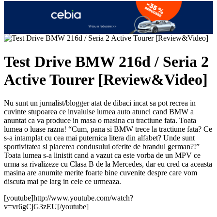
Test Drive BMW 216d / Seria 2
Active Tourer [Review&Video]
Nu sunt un jurnalist/blogger atat de dibaci incat sa pot recrea in
cuvinte stupoarea ce invaluise lumea auto atunci cand BMW a
anuntat ca va produce in masa o masina cu tractiune fata. Toata
lumea o luase razna! “Cum, pana si BMW trece la tractiune fata? Ce
s-a intamplat cu cea mai puternica litera din alfabet? Unde sunt
sportivitatea si placerea condusului oferite de brandul german?!”
Toata lumea s-a linistit cand a vazut ca este vorba de un MPV ce
urma sa rivalizeze cu Clasa B de la Mercedes, dar eu cred ca aceasta
masina are anumite merite foarte bine cuvenite despre care vom
discuta mai pe larg in cele ce urmeaza.
[youtube]http://www.youtube.com/watch?
v=vr6gCjG3zEU[/youtube]