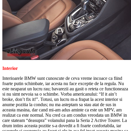
Interior
Interioarele BMW sunt cunoscute de ceva vreme incoace ca fiind
foarte putin schimbate, iar acesta nu face exceptie de la regula. Nu
este neaparat un lucru rau; bavarezii au gasit o reteta ce functioneaza
si nu simt nevoia sa o schimbe. Vorba americanului: “If it ain’t
broke, don’t fix it!”. Totusi, un lucru m-a frapat la acest interior si
anume pozitia la condus; nu ma asteptam sa stau atat de sus in
aceasta masina, dar cand mi-am adus aminte ca este un MPV, am
realizat ca este normal. Nu cred ca am condus vreodata un BMW in
care stateam “deasupra” volanului pana la Seria 2 Active Tourer. La
drum intins aceasta pozitie s-a dovedit a fi foarte confortabila, iar
scaunele si suspensia au facut si ele in asa fel incat aceasta masina sa