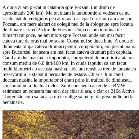
A doua zi am plecat in calatoria spre Focsani (un drum de
aproximativ 200 km). Ma tot uitam la autonomie si vedeam ca nu
scade atat de vertiginos pe cat m-as fi asteptat eu. Cum am ajuns in
Focsani, am mers alaturi de colegii mei de la eblogauto spre locatia
de filmare la vreo 25 km de Focsani. Dupa ce am terminat de
filmat/facut poze, ne-am intors spre Focsani unde am mai facut
cateva ture de oras mai pe seara. Consumul se tinea bine. A doua zi
dimineata, dupa cateva drumuri pentru cumparaturi, am plecat inapoi
spre Bucuresti, iar seara am mai facut cateva drumuri prin capitala.
Cand am dus masina la importator, computerul de bord imi arata un
consum mediu de 6.0 litri/100 km. In ciuda faptului ca am facut
multi kilometri cu aceasta masina, abia am reusit sa trec de jumatatea
rezervorului la sfarsitul perioadei de testare. Chiar si luni cand
duceam masina la importator si eram prins in traficul de dimineata,
consumul nu a fluctuat deloc. Sunt constient ca cei de la BMW
estimeaza un consum ma mic, dar chiar si asa, e clar ca 216d Active
Tourer stie cum sa faca sa nu te oblige sa mergi de prea multe ori la
benzinarie.