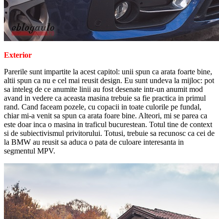
Exterior
Parerile sunt impartite la acest capitol: unii spun ca arata foarte bine,
altii spun ca nu e cel mai reusit design. Eu sunt undeva la mijloc: pot
sa inteleg de ce anumite linii au fost desenate intr-un anumit mod
avand in vedere ca aceasta masina trebuie sa fie practica in primul
rand. Cand faceam pozele, cu copacii in toate culorile pe fundal,
chiar mi-a venit sa spun ca arata foare bine. Alteori, mi se parea ca
este doar inca o masina in traficul bucurestean. Totul tine de context
si de subiectivismul privitorului. Totusi, trebuie sa recunosc ca cei de
la BMW au reusit sa aduca o pata de culoare interesanta in
segmentul MPV.