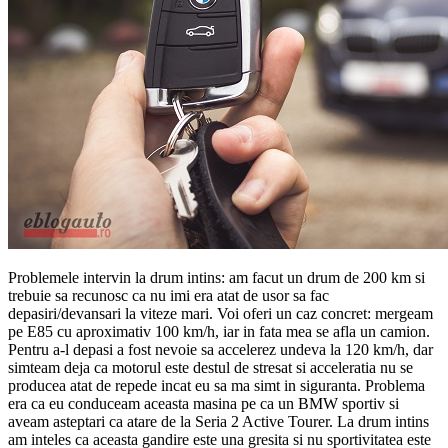
Problemele intervin la drum intins: am facut un drum de 200 km si
trebuie sa recunosc ca nu imi era atat de usor sa fac
depasiri/devansari la viteze mari. Voi oferi un caz concret: mergeam
pe E85 cu aproximativ 100 km/h, iar in fata mea se afla un camion.
Pentru a-l depasi a fost nevoie sa accelerez undeva la 120 km/h, dar
simteam deja ca motorul este destul de stresat si acceleratia nu se
producea atat de repede incat eu sa ma simt in siguranta. Problema
era ca eu conduceam aceasta masina pe ca un BMW sportiv si
aveam asteptari ca atare de la Seria 2 Active Tourer. La drum intins
am inteles ca aceasta gandire este una gresita si nu sportivitatea este