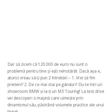
Dar să zicem că 120.000 de euro nu sunt o
problemă pentru tine și ești nehotărât. Dacă așa e,
atunci vreau să-ți pun 2 întrebări – 1. Vrei să fim
prieteni? 2. De ce mai stai pe gânduri? Du-te într-un
showroom BMW și ia-ți un M3 Touring! La test drive
vei descoperi o mașină care uimește prin
dinamismul său, păstrând volumele practice ale unui
break.