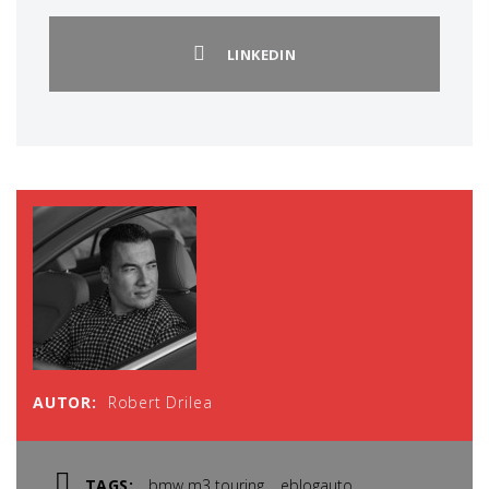
LINKEDIN
AUTOR:
Robert Drilea
,
,
TAGS:
bmw m3 touring
eblogauto