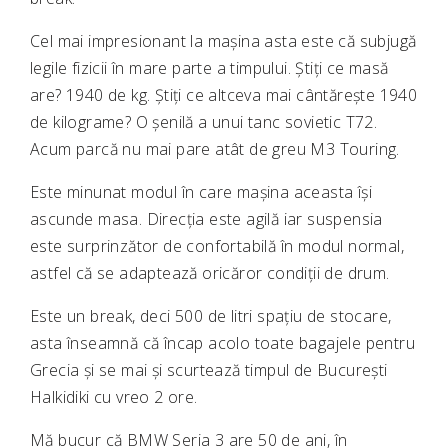
Cel mai impresionant la mașina asta este că subjugă
legile fizicii în mare parte a timpului. Știți ce masă
are? 1940 de kg. Știți ce altceva mai cântărește 1940
de kilograme? O șenilă a unui tanc sovietic T72.
Acum parcă nu mai pare atât de greu M3 Touring.
Este minunat modul în care mașina aceasta își
ascunde masa. Direcția este agilă iar suspensia
este surprinzător de confortabilă în modul normal,
astfel că se adaptează oricăror condiții de drum.
Este un break, deci 500 de litri spațiu de stocare,
asta înseamnă că încap acolo toate bagajele pentru
Grecia și se mai și scurtează timpul de București
Halkidiki cu vreo 2 ore.
Mă bucur că BMW Seria 3 are 50 de ani, în