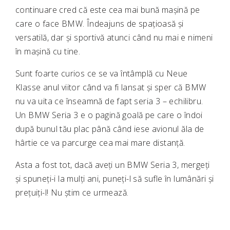
continuare cred că este cea mai bună mașină pe
care o face BMW. Îndeajuns de spațioasă și
versatilă, dar și sportivă atunci când nu mai e nimeni
în mașină cu tine.
Sunt foarte curios ce se va întâmplă cu Neue
Klasse anul viitor când va fi lansat și sper că BMW
nu va uita ce înseamnă de fapt seria 3 – echilibru.
Un BMW Seria 3 e o pagină goală pe care o îndoi
după bunul tău plac până când iese avionul ăla de
hârtie ce va parcurge cea mai mare distanță.
Asta a fost tot, dacă aveți un BMW Seria 3, mergeți
și spuneți-i la mulți ani, puneți-l să sufle în lumânări și
prețuiți-l! Nu știm ce urmează.