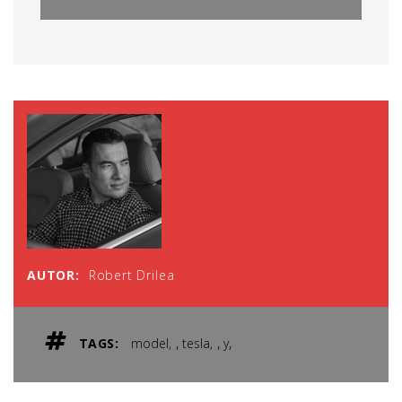
AUTOR:
Robert Drilea
,
,
,
TAGS:
model
tesla
y