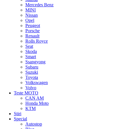
Mercedes Benz
MINI
Nissan
Opel
Peugeot
Porsche
Renault
Rolls Royce
Seat
Skoda
Smart
Ssangyong
Subaru
Suzuki
Toyota
Volkswagen
Volvo
Teste MOTO
CAN AM
Honda Moto
KTM
Stiri
Special
Autostop