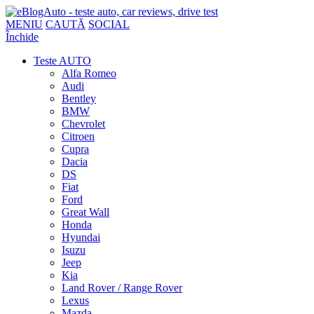
MENIU
CAUTĂ
SOCIAL
Închide
Teste AUTO
Alfa Romeo
Audi
Bentley
BMW
Chevrolet
Citroen
Cupra
Dacia
DS
Fiat
Ford
Great Wall
Honda
Hyundai
Isuzu
Jeep
Kia
Land Rover / Range Rover
Lexus
Mazda