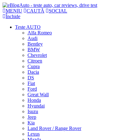
MENIU
CAUTĂ
SOCIAL
Închide
Teste AUTO
Alfa Romeo
Audi
Bentley
BMW
Chevrolet
Citroen
Cupra
Dacia
DS
Fiat
Ford
Great Wall
Honda
Hyundai
Isuzu
Jeep
Kia
Land Rover / Range Rover
Lexus
Mazda