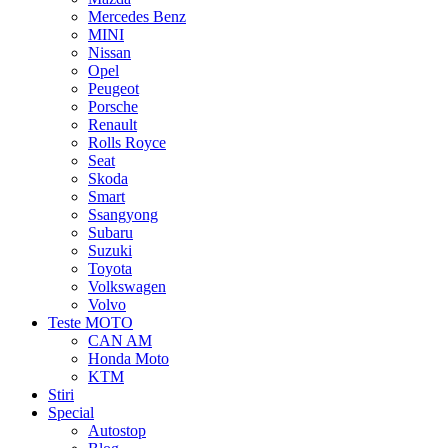
Mercedes Benz
MINI
Nissan
Opel
Peugeot
Porsche
Renault
Rolls Royce
Seat
Skoda
Smart
Ssangyong
Subaru
Suzuki
Toyota
Volkswagen
Volvo
Teste MOTO
CAN AM
Honda Moto
KTM
Stiri
Special
Autostop