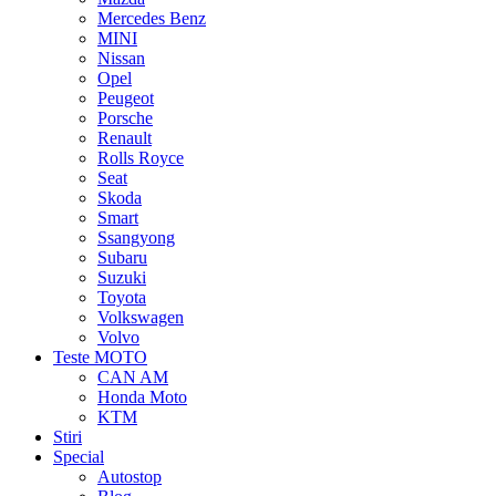
Mercedes Benz
MINI
Nissan
Opel
Peugeot
Porsche
Renault
Rolls Royce
Seat
Skoda
Smart
Ssangyong
Subaru
Suzuki
Toyota
Volkswagen
Volvo
Teste MOTO
CAN AM
Honda Moto
KTM
Stiri
Special
Autostop