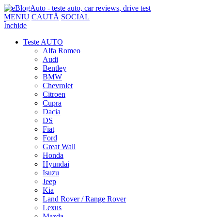
MENIU
CAUTĂ
SOCIAL
Închide
Teste AUTO
Alfa Romeo
Audi
Bentley
BMW
Chevrolet
Citroen
Cupra
Dacia
DS
Fiat
Ford
Great Wall
Honda
Hyundai
Isuzu
Jeep
Kia
Land Rover / Range Rover
Lexus
Mazda