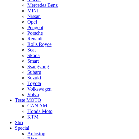
Mercedes Benz
MINI
Nissan
Opel
Peugeot
Porsche
Renault
Rolls Royce
Seat
Skoda
Smart
Ssangyong
Subaru
Suzuki
Toyota
Volkswagen
Volvo
Teste MOTO
CAN AM
Honda Moto
KTM
Stiri
Special
Autostop