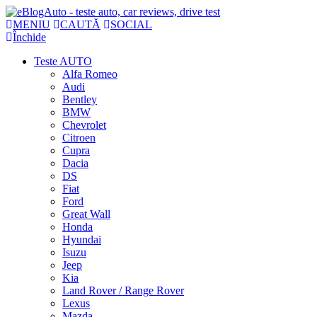
MENIU
CAUTĂ
SOCIAL
Închide
Teste AUTO
Alfa Romeo
Audi
Bentley
BMW
Chevrolet
Citroen
Cupra
Dacia
DS
Fiat
Ford
Great Wall
Honda
Hyundai
Isuzu
Jeep
Kia
Land Rover / Range Rover
Lexus
Mazda