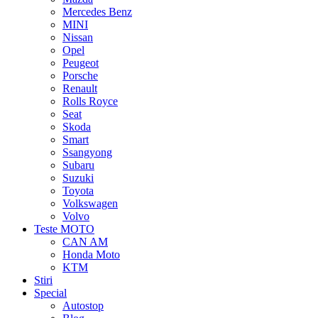
Mercedes Benz
MINI
Nissan
Opel
Peugeot
Porsche
Renault
Rolls Royce
Seat
Skoda
Smart
Ssangyong
Subaru
Suzuki
Toyota
Volkswagen
Volvo
Teste MOTO
CAN AM
Honda Moto
KTM
Stiri
Special
Autostop