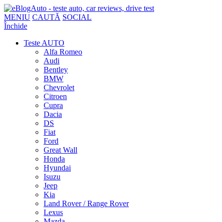
MENIU
CAUTĂ
SOCIAL
Închide
Teste AUTO
Alfa Romeo
Audi
Bentley
BMW
Chevrolet
Citroen
Cupra
Dacia
DS
Fiat
Ford
Great Wall
Honda
Hyundai
Isuzu
Jeep
Kia
Land Rover / Range Rover
Lexus
Mazda