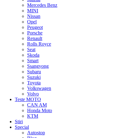
Mercedes Benz
MINI
Nissan
Opel
Peugeot
Porsche
Renault
Rolls Royce
Seat
Skoda
Smart
Ssangyong
Subaru
Suzuki
Toyota
Volkswagen
Volvo
Teste MOTO
CAN AM
Honda Moto
KTM
Stiri
Special
Autostop