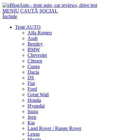
MENIU
CAUTĂ
SOCIAL
Închide
Teste AUTO
Alfa Romeo
Audi
Bentley
BMW
Chevrolet
Citroen
Cupra
Dacia
DS
Fiat
Ford
Great Wall
Honda
Hyundai
Isuzu
Jeep
Kia
Land Rover / Range Rover
Lexus
Mazda