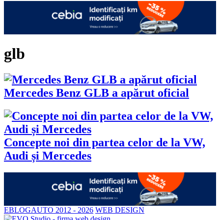
glb
Mercedes Benz GLB a apărut oficial
Concepte noi din partea celor de la VW,
Audi și Mercedes
EBLOGAUTO 2012 - 2026
WEB DESIGN