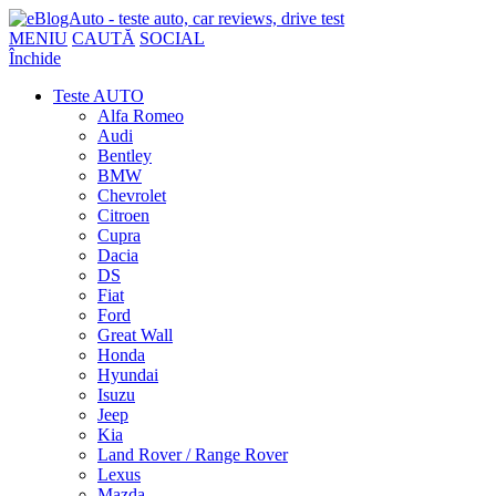
MENIU
CAUTĂ
SOCIAL
Închide
Teste AUTO
Alfa Romeo
Audi
Bentley
BMW
Chevrolet
Citroen
Cupra
Dacia
DS
Fiat
Ford
Great Wall
Honda
Hyundai
Isuzu
Jeep
Kia
Land Rover / Range Rover
Lexus
Mazda