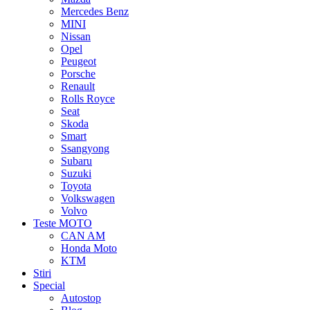
Mercedes Benz
MINI
Nissan
Opel
Peugeot
Porsche
Renault
Rolls Royce
Seat
Skoda
Smart
Ssangyong
Subaru
Suzuki
Toyota
Volkswagen
Volvo
Teste MOTO
CAN AM
Honda Moto
KTM
Stiri
Special
Autostop