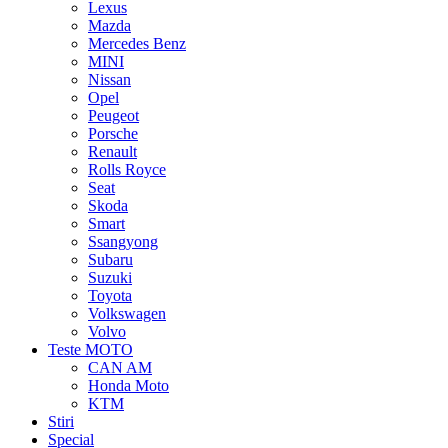
Lexus
Mazda
Mercedes Benz
MINI
Nissan
Opel
Peugeot
Porsche
Renault
Rolls Royce
Seat
Skoda
Smart
Ssangyong
Subaru
Suzuki
Toyota
Volkswagen
Volvo
Teste MOTO
CAN AM
Honda Moto
KTM
Stiri
Special