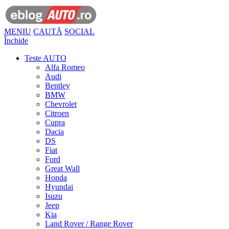
MENIU
CAUTĂ
SOCIAL
Închide
Teste AUTO
Alfa Romeo
Audi
Bentley
BMW
Chevrolet
Citroen
Cupra
Dacia
DS
Fiat
Ford
Great Wall
Honda
Hyundai
Isuzu
Jeep
Kia
Land Rover / Range Rover