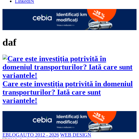
LinkedIN
daf
Care este investiția potrivită în domeniul
transporturilor? Iată care sunt
variantele!
EBLOGAUTO 2012 - 2026
WEB DESIGN