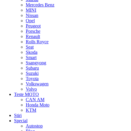
Mercedes Benz
MINI
Nissan
Opel
Peugeot
Porsche
Renault
Rolls Royce
Seat
Skoda
Smart
Ssangyong
Subaru
Suzuki
Toyota
Volkswagen
Volvo
Teste MOTO
CAN AM
Honda Moto
KTM
Stiri
Special
Autostop