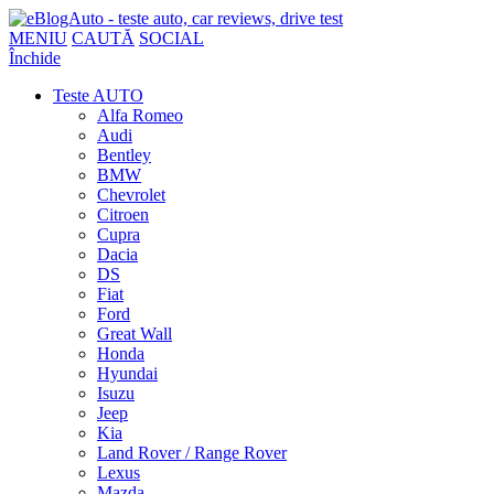
MENIU
CAUTĂ
SOCIAL
Închide
Teste AUTO
Alfa Romeo
Audi
Bentley
BMW
Chevrolet
Citroen
Cupra
Dacia
DS
Fiat
Ford
Great Wall
Honda
Hyundai
Isuzu
Jeep
Kia
Land Rover / Range Rover
Lexus
Mazda