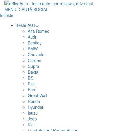
MENIU
CAUTĂ
SOCIAL
Închide
Teste AUTO
Alfa Romeo
Audi
Bentley
BMW
Chevrolet
Citroen
Cupra
Dacia
DS
Fiat
Ford
Great Wall
Honda
Hyundai
Isuzu
Jeep
Kia
Land Rover / Range Rover