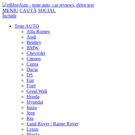
MENIU
CAUTĂ
SOCIAL
Închide
Teste AUTO
Alfa Romeo
Audi
Bentley
BMW
Chevrolet
Citroen
Cupra
Dacia
DS
Fiat
Ford
Great Wall
Honda
Hyundai
Isuzu
Jeep
Kia
Land Rover / Range Rover
Lexus
Mazda