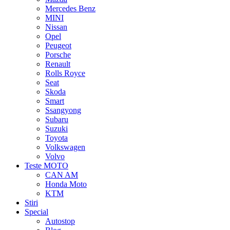
Mercedes Benz
MINI
Nissan
Opel
Peugeot
Porsche
Renault
Rolls Royce
Seat
Skoda
Smart
Ssangyong
Subaru
Suzuki
Toyota
Volkswagen
Volvo
Teste MOTO
CAN AM
Honda Moto
KTM
Stiri
Special
Autostop