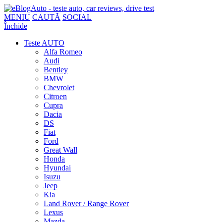
MENIU
CAUTĂ
SOCIAL
Închide
Teste AUTO
Alfa Romeo
Audi
Bentley
BMW
Chevrolet
Citroen
Cupra
Dacia
DS
Fiat
Ford
Great Wall
Honda
Hyundai
Isuzu
Jeep
Kia
Land Rover / Range Rover
Lexus
Mazda