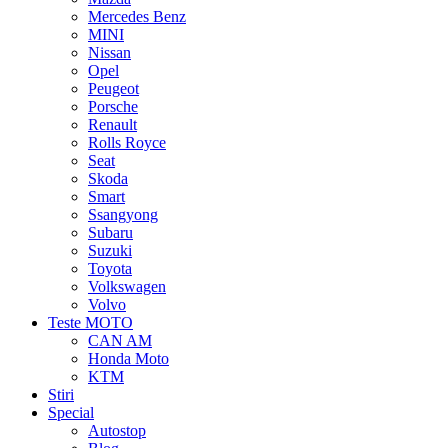
Mercedes Benz
MINI
Nissan
Opel
Peugeot
Porsche
Renault
Rolls Royce
Seat
Skoda
Smart
Ssangyong
Subaru
Suzuki
Toyota
Volkswagen
Volvo
Teste MOTO
CAN AM
Honda Moto
KTM
Stiri
Special
Autostop