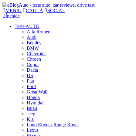
MENIU
CAUTĂ
SOCIAL
Închide
Teste AUTO
Alfa Romeo
Audi
Bentley
BMW
Chevrolet
Citroen
Cupra
Dacia
DS
Fiat
Ford
Great Wall
Honda
Hyundai
Isuzu
Jeep
Kia
Land Rover / Range Rover
Lexus
Mazda