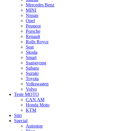
Mercedes Benz
MINI
Nissan
Opel
Peugeot
Porsche
Renault
Rolls Royce
Seat
Skoda
Smart
Ssangyong
Subaru
Suzuki
Toyota
Volkswagen
Volvo
Teste MOTO
CAN AM
Honda Moto
KTM
Stiri
Special
Autostop