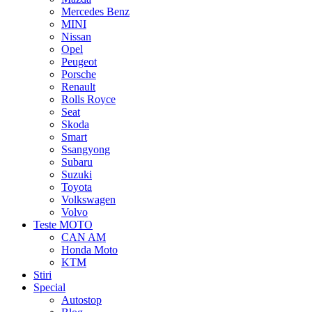
Mercedes Benz
MINI
Nissan
Opel
Peugeot
Porsche
Renault
Rolls Royce
Seat
Skoda
Smart
Ssangyong
Subaru
Suzuki
Toyota
Volkswagen
Volvo
Teste MOTO
CAN AM
Honda Moto
KTM
Stiri
Special
Autostop