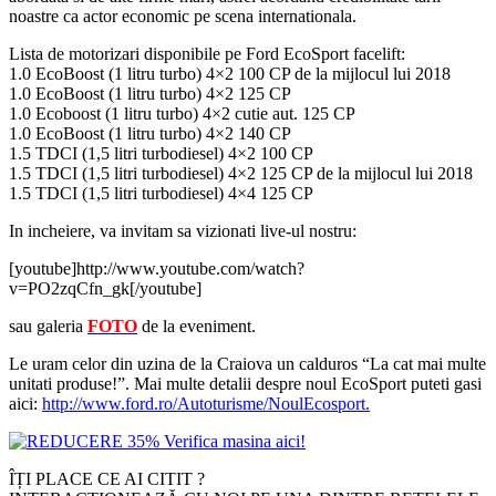
noastre ca actor economic pe scena internationala.
Lista de motorizari disponibile pe Ford EcoSport facelift:
1.0 EcoBoost (1 litru turbo) 4×2 100 CP de la mijlocul lui 2018
1.0 EcoBoost (1 litru turbo) 4×2 125 CP
1.0 Ecoboost (1 litru turbo) 4×2 cutie aut. 125 CP
1.0 EcoBoost (1 litru turbo) 4×2 140 CP
1.5 TDCI (1,5 litri turbodiesel) 4×2 100 CP
1.5 TDCI (1,5 litri turbodiesel) 4×2 125 CP de la mijlocul lui 2018
1.5 TDCI (1,5 litri turbodiesel) 4×4 125 CP
In incheiere, va invitam sa vizionati
live-ul
nostru:
[youtube]http://www.youtube.com/watch?
v=PO2zqCfn_gk[/youtube]
sau galeria
FOTO
de la eveniment.
Le uram celor din uzina de la Craiova un calduros “La cat mai multe
unitati produse!”. Mai multe detalii despre noul EcoSport puteti gasi
aici:
http://www.ford.ro/Autoturisme/NoulEcosport.
ÎȚI PLACE CE AI CITIT ?