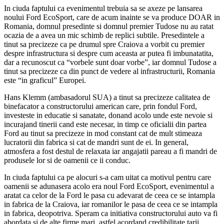
In ciuda faptului ca evenimentul trebuia sa se axeze pe lansarea
noului Ford EcoSport, care de acum inainte se va produce DOAR in
Romania, domnul presedinte si domnul premier Tudose nu au ratat
ocazia de a avea un mic schimb de replici subtile. Presedintele a
tinut sa precizeze ca pe drumul spre Craiova a vorbit cu premier
despre infrastructura si despre cum aceasta ar putea fi imbunatatita,
dar a recunoscut ca “vorbele sunt doar vorbe”, iar domnul Tudose a
tinut sa precizeze ca din punct de vedere al infrastructurii, Romania
este “in graficul” Europei.
Hans Klemm (ambasadorul SUA) a tinut sa precizeze calitatea de
binefacator a constructorului american care, prin fondul Ford,
investeste in educatie si sanatate, donand acolo unde este nevoie si
incurajand tinerii cand este necesar, in timp ce oficialii din partea
Ford au tinut sa precizeze in mod constant cat de mult stimeaza
lucratorii din fabrica si cat de mandri sunt de ei. In general,
atmosfera a fost destul de relaxata iar angajatii pareau a fi mandri de
produsele lor si de oamenii ce ii conduc.
In ciuda faptului ca pe alocuri s-a cam uitat ca motivul pentru care
oamenii se adunasera acolo era noul Ford EcoSport, evenimentul a
aratat ca celor de la Ford le pasa cu adevarat de ceea ce se intampla
in fabrica de la Craiova, iar romanilor le pasa de ceea ce se intampla
in fabrica, deopotriva. Speram ca initiativa constructorului auto va fi
abordata si de alte firme mari, astfel acordand credibilitate tarii