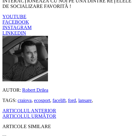
INTERACȚIONEAZĂ CU NOI PE UNA DINTRE REȚELELE
DE SOCIALIZARE FAVORITĂ !
YOUTUBE
FACEBOOK
INSTAGRAM
LINKEDIN
AUTOR:
Robert Drilea
TAGS:
craiova
,
ecosport
,
facelift
,
ford
,
lansare
,
ARTICOLUL ANTERIOR
ARTICOLUL URMĂTOR
ARTICOLE SIMILARE