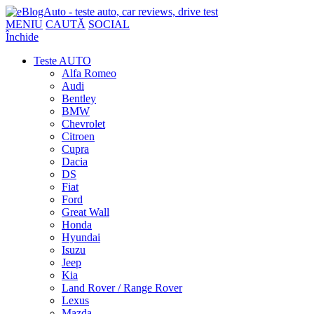
MENIU
CAUTĂ
SOCIAL
Închide
Teste AUTO
Alfa Romeo
Audi
Bentley
BMW
Chevrolet
Citroen
Cupra
Dacia
DS
Fiat
Ford
Great Wall
Honda
Hyundai
Isuzu
Jeep
Kia
Land Rover / Range Rover
Lexus
Mazda